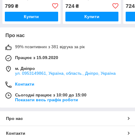
4.74A (5.5*1.7) wall mount
(3.0*1.1)
2.37
799
724
724
₴
₴
Купити
Купити
Про нас
99% позитивних з 381 відгука за рік
Працює з 15.09.2020
м. Дніпро
ул. 0953149861, Україна, область., Дніпро, Україна
Контакти
Сьогодні працює з 10:00 до 15:00
Показати весь графік роботи
Про нас
Контакти