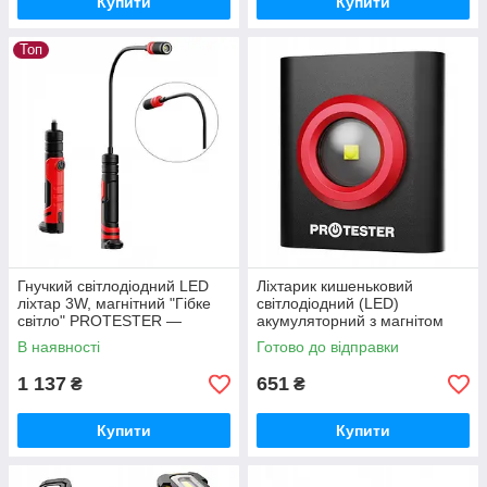
Купити
Купити
Топ
Гнучкий світлодіодний LED
Ліхтарик кишеньковий
ліхтар 3W, магнітний "Гібке
світлодіодний (LED)
світло" PROTESTER —
акумуляторний з магнітом
Німеччина
(GERMANY) PROTESTER PL-
В наявності
Готово до відправки
1001
1 137
651
₴
₴
Купити
Купити