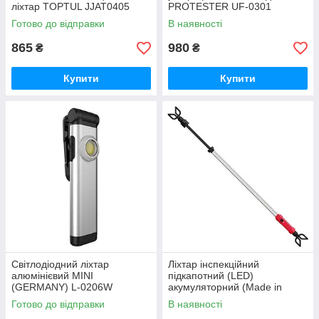
ліхтар TOPTUL JJAT0405
PROTESTER UF-0301
Готово до відправки
В наявності
865
980
₴
₴
Купити
Купити
Світлодіодний ліхтар
Ліхтар інспекційний
алюмінієвий MINI
підкапотний (LED)
(GERMANY) L-0206W
акумуляторний (Made in
GERMANY) PROTESTER UL-
Готово до відправки
В наявності
3001