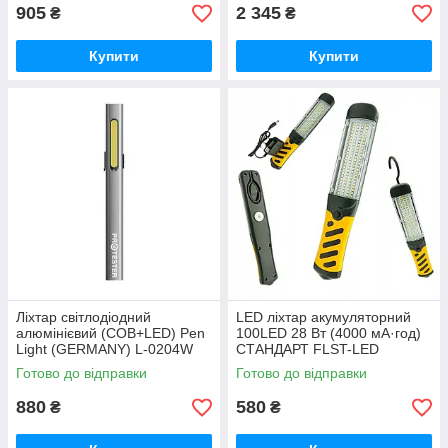
905
2 345
₴
₴
Купити
Купити
Ліхтар світлодіодний
LED ліхтар акумуляторний
алюмінієвий (COB+LED) Pen
100LED 28 Вт (4000 мА·год)
Light (GERMANY) L-0204W
СТАНДАРТ FLST-LED
Готово до відправки
Готово до відправки
880
580
₴
₴