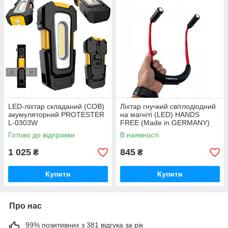
LED-ліхтар складаний (COB)
Ліхтар гнучкий світлодіодний
акумуляторний PROTESTER
на магніті (LED) HANDS
L-0303W
FREE (Made in GERMANY)
PROTESTER HF-0302
Готово до відправки
В наявності
1 025
845
₴
₴
Купити
Купити
Про нас
99% позитивних з 381 відгука за рік