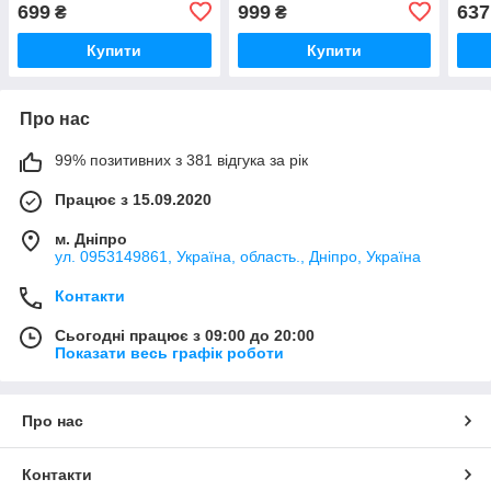
(7.4*5.0) wall mount
(5.5*2.5)
(5.5*
699
999
637
₴
₴
Купити
Купити
Про нас
99% позитивних з 381 відгука за рік
Працює з 15.09.2020
м. Дніпро
ул. 0953149861, Україна, область., Дніпро, Україна
Контакти
Сьогодні працює з 09:00 до 20:00
Показати весь графік роботи
Про нас
Контакти