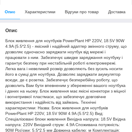
Опис
Характеристики
Відгуки про товар
Доставка
Опис
Блок живлення для ноутбуків PowerPlant HP 220V, 18.5V 90W 4.9A (5.5*2.5) - якісний і надійний адаптер змінного струму, що дозволяє одночасно заряджати ноутбук від мережі і працювати з ним. Забезпечує швидке заряджання ноутбуку і гарантує безпеку при нестабільній роботі електромережі. Легка вага і невеликий розмір дозволяють без зусиль носити його в сумці для ноутбука. Дозволяє заряджати акумулятор всюди, де є розетка. Забезпечує безперебійну роботу, що дозволить Вам бути впевненим у збереженні вашого ноутбука і даних на ньому. Блок живлення має якісні конектори з міцної і вогнетривкої пластмаси, що забезпечує довговічне використання і надійність від займань. Технічні характеристики: Назва: Блок живлення для ноутбуків PowerPlant HP 220V, 18.5V 90W 4.9A (5.5*2.5) Вид: Спеціалізовані блоки живлення Вихідна напруга: 18.5V Вхідна напруга: 220V Вихідний струм: 4.9A Споживана потужність: 90W Роз'єми: 5.5*2.5 мм Довжина кабелю: м Комплектація: мережевий кабель, блок живлення, фірмова упаковка Розмір: мм Вага: кг Розмір в упаковці: 180х128х50 мм Вага в упаковці: кг Виробник: PowerPlant Гарантія: 24 місяці Сумісність: HP 316687-001, 316687-002, 316687-003, 316688-001, 316688-002, 316688-003, 309241-001, 310925-001, 317188-001, 344895-001, 344895-001, 347438-001, 350221-001, 350775-001, 370998-001, HP-OW120F13, HP-OW121F13, PA-1121-02H, PA-1121-12H, PPP016L, PPP017H, PPP017L, PA-1121-02H, PA-1121-12H, DC687A, DC687A#ABA, DC790A, F1454A, F1781A, F4814A Підходить до моделей: HP * Pavilionn3478 * Pavilionn3490 * Series:Pavilionn5000 * Pavilionn5000 * Series:Pavilionn5100 * PavilionN5135 * PavilionN5140 * Pavilionn5100 * Pavilionn5125 * Pavilionn5130 * Pavilionn5150 * Pavilionn5170 * Pavilionn5190 * Pavilionn5195 * Series:Pavilionn5200 * Pavilionn5200 * Pavilionn5210 * Pavilionn5210M * Pavilionn5240 * Pavilionn5241 * Pavilionn5250 * Pavilionn5261 * Pavilionn5270 * Pavilionn5271 * Pavilionn5290 * Pavilionn5295 * Series:Pavilionn5300 * Pavilionn5300 * Pavilionn5310 * Pavilionn5311 * Pavilionn5331 * Pavilionn5340 * Pavilionn5341 * Pavilionn5350 * Pavilionn5351 * Pavilionn5361 * Pavilionn5371 * Pavilionn5381 * Pavilionn5390 * Series:Pavilionn5400 * Pavilionn5400 * Pavilionn5401 * Pavilionn5402 * Pavilionn5402L * Pavilionn5412 * Pavilionn5415 * Pavilionn5420 * Pavilionn5420L * Pavilionn5421L * Pavilionn5422 * Pavilionn5422L * Pavilionn5425 * Pavilionn5430 * Pavilionn5431L * Pavilionn5435 * Pavilionn5440 * Pavilionn5441 * Pavilionn5442 * Pavilionn5444 * Pavilionn5445 * Pavilionn5450 * Pavilionn5451 * Pavilionn5452 * Pavilionn5454 * Pavilionn5455 * Pavilionn5461 * Pavilionn5462 * Pavilionn5470 * Pavilionn5472 * Pavilionn5474 * Pavilionn5475 * Pavilionn5481 * Pavilionn5482 * Pavilionn5484 * Pavilionn5490 * Pavilionn5491 * Pavilionn5495 * Series:Pavilionn5500 * Pavilionn5500 * Pavilionn5511L * Pavilionn5584 * Series:Pavilionn6000 * Pavilionn6000 * Series:Pavilionn6100 * Pavilionn6100 * Pavilionn6195 * Series:Pavilionn6300 * Pavilionn6300 * Pavilionn6395 * Pavilionn6396 * Pavilionn6397 * Pavilionn6398 * Pavilionn6399 * Series:Pavilionn6400 * Pavilionn6400 * Pavilionn6401 * Pavilionn6402 * Pavilionn6403 * Pavilionn6404 * Pavilionn6490 * Series:Pavilionxf100 * Pavilionxf125 * Pavilionxf145 * Series:Pavilionxh100 * Pavilionxh136 * Pavilionxh156 * Pavilionxh176 * Series:Pavilionxh200 * Pavilionxh215 * Pavilionxh216 * Pavilionxh226 * Pavilionxh260 * Series:Pavilionxh300 * Pavilionxh350 * Pavilionxh355 * Pavilionxh365 * Pavilionxh395 * Series:Pavilionxh400 * Pavilionxh455 * Pavilionxh485 * Series:Pavilionxh5 * Pavilionxh5 * Series:Pavilionxh500 * Pavilionxh525 * Pavilionxh535 * Pavilionxh545 * Pavilionxh555 * Pavilionxh575 * Series:Pavilionxh600 * Pavilionxh625 * Pavilionxh635 * Pavilionxh6355 * Pavilionxh675 * Series:Pavilionxt100 * Pavilionxt118 * Pavilionxt155 * Series:Pavilionxt200 * Pavilionxt236 * Pavilionxt276 * Series:Pavilionxt4000 * Pavilionxt4316 * Pavilionxt4345QV * Series:Pavilionxt500 * Pavilionxt537QV * Pavilionxt545 * Pavilionxt555 * Pavilionxt565 * Pavilionxt575 * Pavilionxt585 * Pavilionxt595 * Series:Pavilionxt5000 * Pavilionxt5335 * Pavilionxt5366 * Pavilionxt5377 * Pavilionxt5477WM * Series:Pavilionxu100 * Pavilionxu155 * Series:Pavilionxz100 * Pavilionxz185 * Series:Pavilionxz1100 * Pavilionxz1110 * Series:Pavilionxz200 * Pavilionxz275 * Pavilionxz295 * Series:Pavilionxz300 * Pavilionxz355 * Series:Pavilionxz4200 * Pavilionxz4200 * Pavilionxz4201 * Pavilionxz4202 * Pavilionxz4204 * Pavilionxz4207 * Pavilionxz4208 * Pavilionxz4209 * Pavilionxz4210 * Pavilionxz4211 * Pavilionxz4212 * Pavilionxz4214 * Pavilionxz4218 * Pavilionxz4219 * Pavilionxz4220 * Pavilionxz4221 * Pavilionxz4222 * Pavilionxz4224 * Pavilionxz4228 * Pavilionxz4229 * Pavilionxz4230 * Pavilionxz4231 * Pavilionxz4232 * Pavilionxz4234 * Pavilionxz4236 * Pavilionxz4239 * Pavilionxz4240 * Pavilionxz4241 * Pavilionxz4251 * Pavilionxz4261 * Pavilionxz4262 * Pavilionxz4268 * Pavilionxz4271 * Pavilionxz4274 * Pavilionxz4278 * Pavilionxz4281 * Pavilionxz4282 * Pavilionxz4284 * Pavilionxz4288 * Pavilionxz4292 * Pavilionxz4294 * Pavilionxz4298 * Series:Pavilionxz4300 * Pavilionxz4300 * Pavilionxz4301 * Pavilionxz4305 * Pavilionxz4306 * Pavilionxz4307 * Pavilionxz4310 * Pavilionxz4311 * Pavilionxz4312 * Pavilionxz4313 * Pavilionxz4314 * Pavilionxz4315 * Pavilionxz4315CA * Pavilionxz4315US * Pavilionxz4316 * Pavilionxz4317 * Pavilionxz4318 * Pavilionxz4319 * Pavilionxz4321 * Pavilionxz4323 * Pavilionxz4325 * Pavilionxz4325CA * Pavilionxz4325US * Pavilionxz4326 * Pavilionxz4332 * Pavilionxz4333 * Pavilionxz4334 * Pavilionxz4335 * Pavilionxz4335US * Pavilionxz4336 * Pavilionxz4345 * Pavilionxz4348 * Pavilionxz4351 * Pavilionxz4352 * Pavilionxz4353 * Pavilionxz4354 * Pavilionxz4355 * Pavilionxz4356 * Pavilionxz4357 * Pavilionxz4360 * Pavilionxz4365 * Pavilionxz4367 * Pavilionxz4375 * Pavilionxz4385 * Pavilionxz4386 * Series:Pavilionxz4400 * Pavilionxz4400 * Pavilionxz4401 * Pavilionxz4402 * Pavilionxz4403 * Pavilionxz4404 * Pavilionxz4407 * Pavilionxz4410 * Pavilionxz4412 * Pavilionxz4413 * Pavilionxz4414 * Pavilionxz4415 * Pavilionxz4416 * Pavilionxz4417 * Pavilionxz4420CA * Pavilionxz4423 * Pavilionxz4424 * Pavilionxz4425 * Pavilionxz4443 * Pavilionxz4454 * Pavilionxz4455EA * Series:Pavilionxz4500 * Pavilionxz4500 * Pavilionxz4501 * Pavilionxz4502 * Pavilionxz4504 * Pavilionxz4505 * Pavilionxz4509 * Pavilionxz4510 * Pavilionxz4511 * Pavilionxz4514 * Pavilionxz4516 * Pavilionxz4520 * Pavilionxz4521 * Pavilionxz4522 * Pavilionxz4523 * Pavilionxz4525 * Pavilionxz4526 * Pavilionxz4530 * Pavilionxz4540 * Pavilionxz4545 * Pavilionxz4546 * Pavilionxz4547 * Pavilionxz4550 * Pavilionxz4560 * Series:Pavilionxz4600 * Pavilionxz4600 * Pavilionxz4601 * Pavilionxz4605 * Pavilionxz4610 * Pavilionxz4615 * Pavilionxz4630 * Pavilionxz4631 * Series:Pavilionxz4700 * Pavilionxz4700 * Pavilionxz4710 * Pavilionxz4715 * Pavilionxz4717 * Pavilionxz4725 * Series:Pavilionxz4800 * Pavilionxz4800 * Pavilionxz4805 * Pavilionxz4815 * Pavilionxz4819 * Pavilionxz4820 * Pavilionxz4821 * Series:Pavilionxz5200 * Pavilionxz5200 * Pavilionxz5207 * Pavilionxz5217 * Pavilionxz5228 * Pavilionxz5232 * Pavilionxz5236 * Pavilionxz5238 * Pavilionxz5240 * Pavilionxz5242 * Pavilionxz5244 * Pavilionxz5250 * Pavilionxz5252 * Pavilionxz5258 * Pavilionxz5262 * Pavilionxz5270 * Pavilionxz5279 * Series:Pavilionxz5300 * Pavilionxz5300 * Pavilionxz5307 * Pavilionxz5315 * Pavilionxz5320 * Pavilionxz5325 * Pavilionxz5339 * Pavilionxz5343 * Pavilionxz5344 * Pavilionxz5345 * Pavilionxz5354 * Pavilionxz5357 * Pavilionxz5360 * Pavilionxz5362 * Pavilionxz5365 * Pavilionxz5375 * Pavilionxz5385 * Pavilionxz5395US * Series:Pavilionxz5400 * Pavilionxz5400 * Pavilionxz5407 * Pavilionxz5410 * Pavilionxz5415 * Pavilionxz5416 * Pavilionxz5417 * Pavilionxz5425 * Pavilionxz5426 * Pavilionxz5427 * Pavilionxz5440 * Pavilionxz5443 * Pavilionxz5445 * Pavilionxz5447 * Pavilionxz5457 * Pavilionxz5460 * Pavilionxz5462 * Pavilionxz5467 * Pavilionxz5470 * Pavilionxz5475 * Pavilionxz5477 * Pavilionxz5490US * Pavilionxz5497 * Series:Pavilionxz5500 * Pavilionxz5500 * Pavilionxz5501 * Pavilionxz5511 * Pavilionxz5512 * Pavilionxz5515 * Pavilionxz5516 * Pavilionxz5517 * Pavilionxz5520 * Pavilionxz5521 * Pavilionxz5522 * Pavilionxz5523 * Pavilionxz5524 * Pavilionxz5525 * Pavilionxz5526 * Pavilionxz5527 * Pavilionxz5537 * Pavilionxz5547 * Pavili