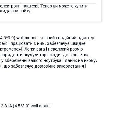
 електронні платежі. Тепер ви можете купити
окидаючи сайту.
.5*3.0) wall mount - якісний і надійний адаптер
режі і працювати з ним. Забезпечує швидке
ктромережі. Легка вага і невеликий розмір
 заряджати акумулятор всюди, де є розетка.
у збереженні вашого ноутбука і даних на ньому.
си, що забезпечує довговічне використання і
.31A (4.5*3.0) wall mount