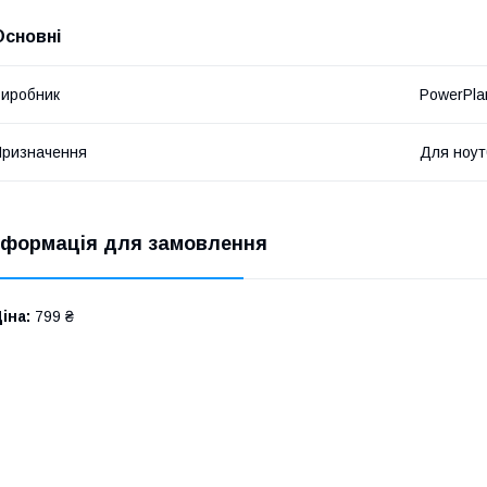
Основні
иробник
PowerPla
ризначення
Для ноут
нформація для замовлення
іна:
799 ₴