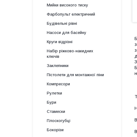
Мийки високого тиску
Фарбопульт електричний
Будівельні рівні
Насоси для басейну
Б
Круги відрізні
з
з
Набір ріжково-накидних
д
ключів
З
Заклепники
Б
н
Пістолети для монтажної піни
Компресори
Рулетки
Т
Бури
Н
Стамески
В
Плоскогубці
Бокорізи
В