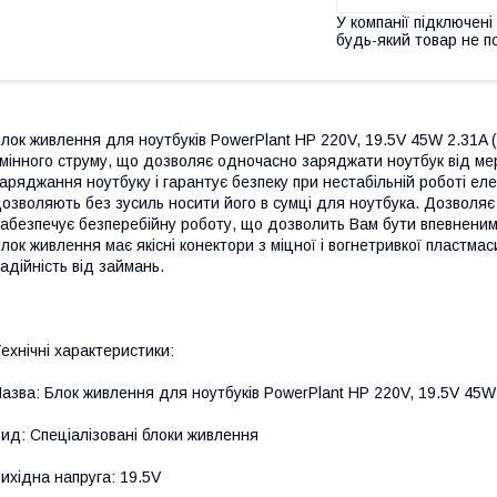
У компанії підключені
будь-який товар не п
лок живлення для ноутбуків PowerPlant HP 220V, 19.5V 45W 2.31A (4
мінного струму, що дозволяє одночасно заряджати ноутбук від ме
аряджання ноутбуку і гарантує безпеку при нестабільній роботі еле
озволяють без зусиль носити його в сумці для ноутбука. Дозволяє
абезпечує безперебійну роботу, що дозволить Вам бути впевненим 
лок живлення має якісні конектори з міцної і вогнетривкої пластма
адійність від займань.
ехнічні характеристики:
азва: Блок живлення для ноутбуків PowerPlant HP 220V, 19.5V 45W 2
ид: Спеціалізовані блоки живлення
ихідна напруга: 19.5V