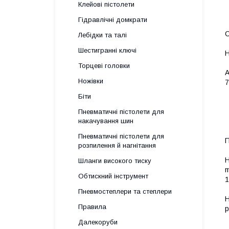
Клейові пістолети
Гідравлічні домкрати
С
Лебідки та талі
Шестигранні ключі
Торцеві головки
A
Ножівки
7
Біти
Пневматичні пістолети для
накачування шин
Пневматичні пістолети для
П
розпилення й нагнітання
H
Шланги високого тиску
m
Обтискний інструмент
1
Пневмостеплери та степлери
H
Правила
p
Далекоруби