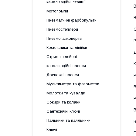
каналізаційні станції
В
Мотопомпи
В
Пневматичні фарбопульти
С
Пневмостеплери
Пневмогайковерты
Р
Косильники та лінійки
Д
Стрижні клейові
К
каналізаційні насоси
Дренажні насоси
Р
Мультиметри та фазометри
В
Молотки та кувалди
Р
Сокири та колани
В
Сантехнічні ключі
Пальники та паяльники
В
Ключі
Г