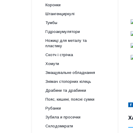
Коронки
Штангенциркулі
Тумбы
Гідроакумулятори
Ножиці для металу та
пластику
Скотч і стрічка
Хомути
Змащувальне обладнання
Знімач стопорних кілець
Драбини та драбинки
Пояс, кишені, поясні сумки
Рубанки
Х
Зубила и просечки
Склодомкрати