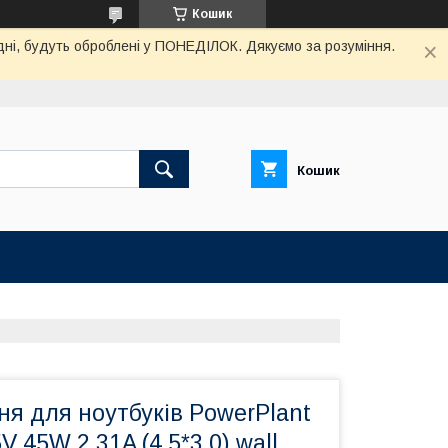
Кошик
дні, будуть оброблені у ПОНЕДІЛОК. Дякуємо за розуміння.
Кошик
я для ноутбуків PowerPlant
V 45W 2.31A (4.5*3.0) wall