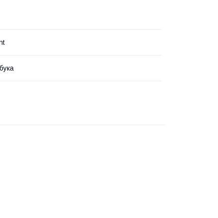
nt
бука