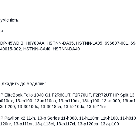
умісність:
HP
DP-45WD B, H6Y88AA, HSTNN-DA35, HSTNN-LA35, 696607-001, 6966
40015-002, HSTNN-CA40, HSTNN-DA40
ідходить до моделей:
P EliteBook Folio 1040 G1 F2R68UT, F2R70UT, F2R72UT HP Split 13 
010dx, 13-m100, 13-m110ca, 13-m110dx, 13t-g100, 13t-m000, 13t-m1
3t-h200, 13-3010dx, 13-3018ca, 13-h210dx, 13-h211nr
P Pavilion x2 11-h, 13-p Series 11-h000, 11-h110nr, 11t-h100, 11-h01
120nr, 13-p111nr, 13-p113cl, 13-p117cl, 13-p120ca, 13z-p100