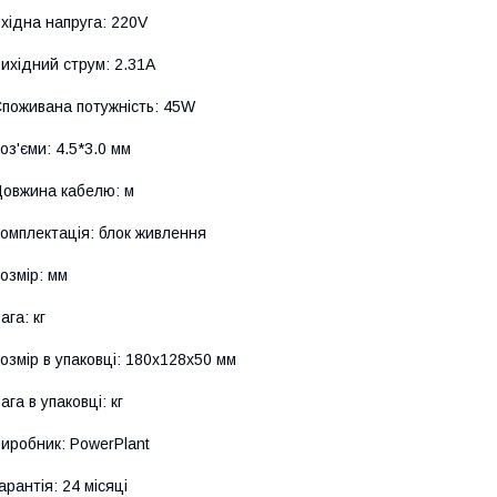
хідна напруга: 220V
ихідний струм: 2.31A
поживана потужність: 45W
оз'єми: 4.5*3.0 мм
овжина кабелю: м
омплектація: блок живлення
озмір: мм
ага: кг
озмір в упаковці: 180х128х50 мм
ага в упаковці: кг
иробник: PowerPlant
арантія: 24 місяці