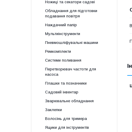
Ножиці та секатори садові
Обладнання для підготовки
подавання повітря
Наждачний папір
В
Мультиінструменти
П
Пневмошліфувальні машини
Ремкомплекти
Системи поливання
І
Перетворювач частоти для
насоса
Плашки та позначники
Ц
Садовий інвентар
Зварювальне обладнання
Заклепки
Волосінь для тримера
Ящики для інструментів