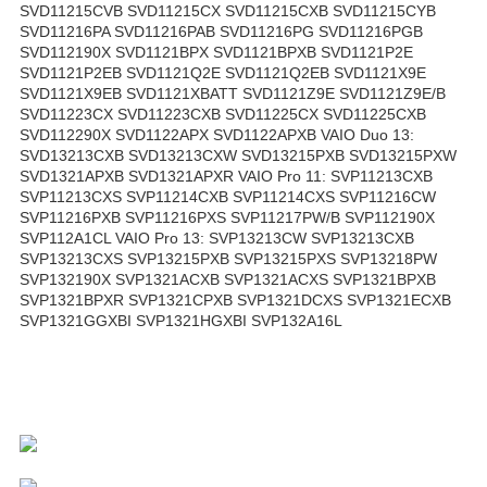
SVD11215CVB SVD11215CX SVD11215CXB SVD11215CYB
SVD11216PA SVD11216PAB SVD11216PG SVD11216PGB
SVD112190X SVD1121BPX SVD1121BPXB SVD1121P2E
SVD1121P2EB SVD1121Q2E SVD1121Q2EB SVD1121X9E
SVD1121X9EB SVD1121XBATT SVD1121Z9E SVD1121Z9E/B
SVD11223CX SVD11223CXB SVD11225CX SVD11225CXB
SVD112290X SVD1122APX SVD1122APXB VAIO Duo 13:
SVD13213CXB SVD13213CXW SVD13215PXB SVD13215PXW
SVD1321APXB SVD1321APXR VAIO Pro 11: SVP11213CXB
SVP11213CXS SVP11214CXB SVP11214CXS SVP11216CW
SVP11216PXB SVP11216PXS SVP11217PW/B SVP112190X
SVP112A1CL VAIO Pro 13: SVP13213CW SVP13213CXB
SVP13213CXS SVP13215PXB SVP13215PXS SVP13218PW
SVP132190X SVP1321ACXB SVP1321ACXS SVP1321BPXB
SVP1321BPXR SVP1321CPXB SVP1321DCXS SVP1321ECXB
SVP1321GGXBI SVP1321HGXBI SVP132A16L