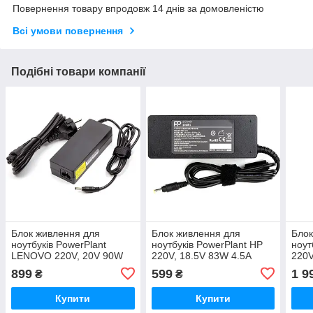
Повернення товару впродовж 14 днів за домовленістю
Всі умови повернення
Подібні товари компанії
Блок живлення для
Блок живлення для
Блок
ноутбуків PowerPlant
ноутбуків PowerPlant HP
ноут
LENOVO 220V, 20V 90W
220V, 18.5V 83W 4.5A
220V
4.5A (4.0*1.7)
(4.8*1.7)
(7.4*
899
599
1 9
₴
₴
Купити
Купити