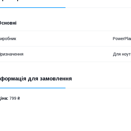
Основні
иробник
PowerPla
ризначення
Для ноут
нформація для замовлення
іна:
799 ₴