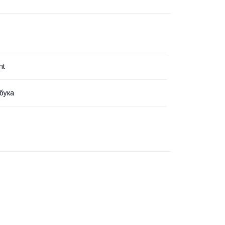
nt
бука