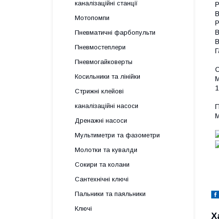
каналізаційні станції
Р
В
Мотопомпи
Р
В
Пневматичні фарбопульти
В
Пневмостеплери
Г
Пневмогайковерты
С
Косильники та лінійки
M
1
Стрижні клейові
каналізаційні насоси
П
M
Дренажні насоси
Мультиметри та фазометри
Молотки та кувалди
Сокири та колани
Сантехнічні ключі
Пальники та паяльники
Ключі
Х