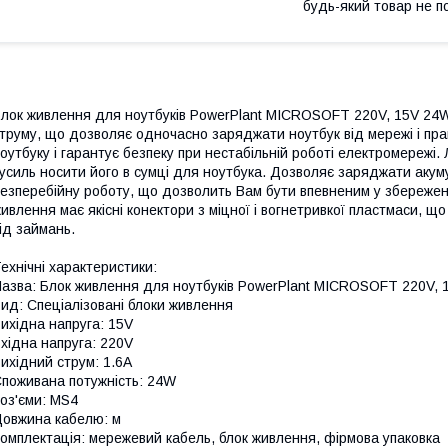
будь-який товар не п
лок живлення для ноутбуків PowerPlant MICROSOFT 220V, 15V 24W 1
труму, що дозволяє одночасно заряджати ноутбук від мережі і п
оутбуку і гарантує безпеку при нестабільній роботі електромережі.
усиль носити його в сумці для ноутбука. Дозволяє заряджати акум
езперебійну роботу, що дозволить Вам бути впевненим у збереженн
ивлення має якісні конектори з міцної і вогнетривкої пластмаси, що
ід займань.
ехнічні характеристики:
азва: Блок живлення для ноутбуків PowerPlant MICROSOFT 220V, 
ид: Спеціалізовані блоки живлення
ихідна напруга: 15V
хідна напруга: 220V
ихідний струм: 1.6A
поживана потужність: 24W
оз'єми: MS4
овжина кабелю: м
омплектація: мережевий кабель, блок живлення, фірмова упаковка