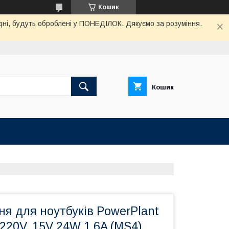
Кошик
дні, будуть оброблені у ПОНЕДІЛОК. Дякуємо за розуміння.
Кошик
я для ноутбуків PowerPlant
20V, 15V 24W 1.6A (MS4)