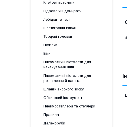
Клейові пістолети
Гідравлічні домкрати
Лебідки та талі
Шестигранні ключі
Торцеві головки
В
Ножівки
П
Біти
Пневматичні пістолети для
накачування шин
І
Пневматичні пістолети для
розпилення й нагнітання
Шланги високого тиску
Ц
Обтискний інструмент
Пневмостеплери та степлери
Правила
Далекоруби