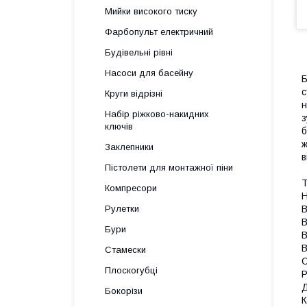
Мийки високого тиску
Фарбопульт електричний
Будівельні рівні
Насоси для басейну
Б
с
Круги відрізні
н
Набір ріжково-накидних
з
ключів
б
ж
Заклепники
в
Пістолети для монтажної піни
Т
Компресори
Н
В
Рулетки
В
Бури
В
В
Стамески
С
Плоскогубці
Р
Д
Бокорізи
К