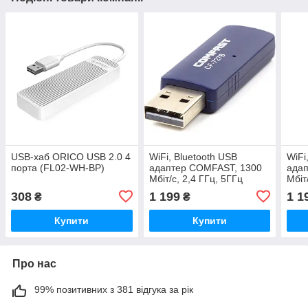
USB-хаб ORICO USB 2.0 4
WiFi, Bluetooth USB
WiFi
порта (FL02-WH-BP)
адаптер COMFAST, 1300
ада
Мбіт/с, 2,4 ГГц, 5ГГц
Мбіт
308
1 199
1 1
₴
₴
Купити
Купити
Про нас
99% позитивних з 381 відгука за рік