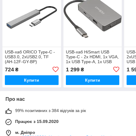
USB-хаб ORICO Type-C -
USB-хаб HiSmart USB
USB-
USB3.0, 2xUSB2.0, TF
Type-C - 2x HDMI, 1x VGA,
2хUS
(AH-12F-GY-BP)
1x USB Type-A, 1x USB
USB 
Type-C PD60W
RJ4
724
1 299
1 5
₴
₴
Купити
Купити
Про нас
99% позитивних з 384 відгуків за рік
Працює з 15.09.2020
м. Дніпро