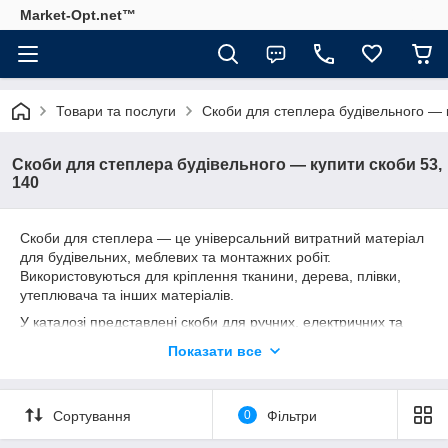
Market-Opt.net™
Товари та послуги
Скоби для степлера будівельного — 
Скоби для степлера будівельного — купити скоби 53,
140
Скоби для степлера — це універсальний витратний матеріал
для будівельних, меблевих та монтажних робіт.
Використовуються для кріплення тканини, дерева, плівки,
утеплювача та інших матеріалів.
У каталозі представлені скоби для ручних, електричних та
пневматичних степлерів. Найпопулярніші типи — 53 та 140,
Показати все
які підходять для більшості побутових і професійних задач.
В наявності різні розміри: від 6 до 14 мм, оцинковані та
загартовані для міцного та надійного кріплення.
Сортування
0
Фільтри