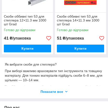
Скоби оббивні тип 53 для
Скоби оббивні тип 53 для
степлера 12×11.3 мм 1000
степлера 14×11.3 мм 1000
шт Grad
шт Grad
Готово до відправки
Готово до відправки
41
51
₴/упаковка
₴/упаковка
Купити
Купити
Як вибрати скоби для степлера?
При виборі важливо враховувати тип інструмента та товщину
матеріалу. Для тонких матеріалів підійдуть скоби 6–8 мм, для
щільних — 10–14 мм.
Тип 53 — універсальний варіант для побутових робіт і меблів.
Тип 140 має більшу ширину та забезпечує більш надійне
Показати все
кріплення.
Купити скоби для степлера можна з доставкою по всій
Україні. Пропонуємо вигідні ціни та швидку відправку.
Про нас