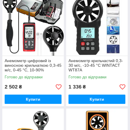
Анемометр цифровий із
Анемометр крильчастий 0,3-
виносною крильчаткою 0,3-45
30 м/с, -10-45 °C WINTACT
м/с, 0-45 °C, 10-90%
WT87A
BENETECH GT8915
Готово до відправки
Готово до відправки
2 502
1 336
₴
₴
Купити
Купити