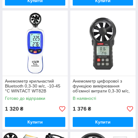
Купити
Купити
Анемометр крильчастий
Анемометр цифорової з
Bluetooth 0,3-30 м/с, -10-45
функцією вимірювання
°C WINTACT WT82B
об'ємної витрати 0,3-30 м/с,
-10-45 °C WINTACT WT87C
Готово до відправки
В наявності
1 320
1 376
₴
₴
Купити
Купити