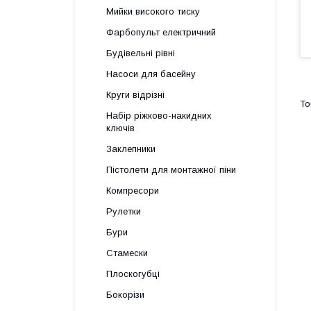
Мийки високого тиску
Фарбопульт електричний
Будівельні рівні
Насоси для басейну
Круги відрізні
Набір ріжково-накидних
ключів
Заклепники
Пістолети для монтажної піни
Компресори
Рулетки
Бури
Стамески
Плоскогубці
Бокорізи