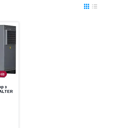
нів
р з
WALTER