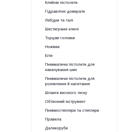
Клейові пістолети
Гідравлічні домкрати
Лебідки та талі
Шестигранні ключі
Торцеві головки
Ножівки
Біти
Пневматичні пістолети для
накачування шин
Пневматичні пістолети для
розпилення й нагнітання
Шланги високого тиску
Обтискний інструмент
Пневмостеплери та степлери
Правила
Далекоруби