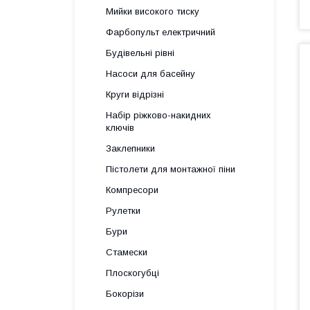
Мийки високого тиску
Фарбопульт електричний
Будівельні рівні
Насоси для басейну
Круги відрізні
Набір ріжково-накидних
ключів
Заклепники
Пістолети для монтажної піни
Компресори
Рулетки
Бури
Стамески
Плоскогубці
Бокорізи