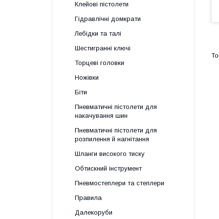
Клейові пістолети
Гідравлічні домкрати
Лебідки та талі
Шестигранні ключі
Торцеві головки
Ножівки
Біти
Пневматичні пістолети для
накачування шин
Пневматичні пістолети для
розпилення й нагнітання
Шланги високого тиску
Обтискний інструмент
Пневмостеплери та степлери
Правила
Далекоруби