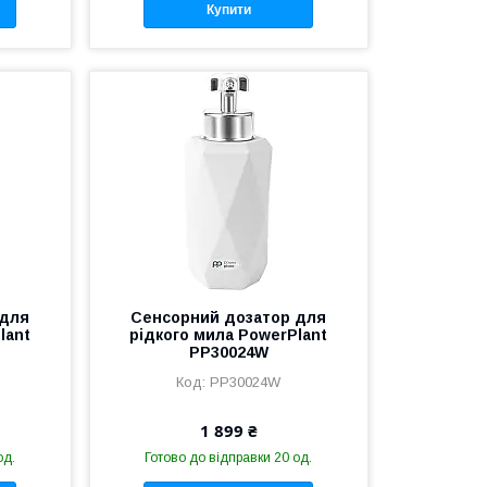
Купити
 для
Сенсорний дозатор для
lant
рідкого мила PowerPlant
PP30024W
PP30024W
1 899 ₴
од.
Готово до відправки 20 од.