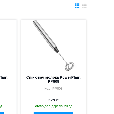
lant
Спінювач молока PowerPlant
PP808
PP808
579 ₴
д.
Готово до відправки 20 од.