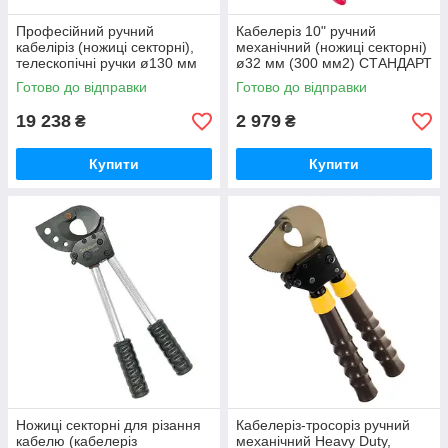
Професійний ручний
Кабелеріз 10" ручний
кабеліріз (ножиці секторні),
механічний (ножиці секторні)
телескопічні ручки ø130 мм
ø32 мм (300 мм2) СТАНДАРТ
СТАНДАРТ JRCT0130
JRCT0035
Готово до відправки
Готово до відправки
19 238
2 979
₴
₴
Купити
Купити
Ножиці секторні для різання
Кабелеріз-тросоріз ручний
кабелю (кабелеріз
механічний Heavy Duty,