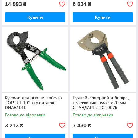
14 993
6 634
₴
₴
Купити
Купити
Кусачки для різання кабелю
Ручний секторний кабеліріз,
TOPTUL 10" з тріскачкою
телескопічні ручки ø70 мм
DNAB1010
СТАНДАРТ JRCT0075
Готово до відправки
Готово до відправки
3 213
7 430
₴
₴