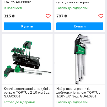
T6-T25 AIFB0802
супердовгі з отвором
GAAL0915
В наявності
Готово до відправки
315
797
₴
₴
Купити
Купити
Ключі шестигранні L-подібні з
Набір шестигранників
ручкою TOPTUL 2-10 мм 8ед.
дюймових із кулею TOPTUL
GAAX0801
1/16"-3/8" 9ед. GBAL0901
Готово до відправки
Готово до відправки