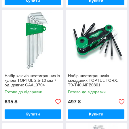
Купити
Купити
Набір ключів шестигранних із
Набір шестигранників
кулею TOPTUL 2,5-10 мм 7
складаних TOPTUL TORX:
од. довгих GAAL0704
T9-T40 AIFB0801
Готово до відправки
Готово до відправки
635
497
₴
₴
Купити
Купити