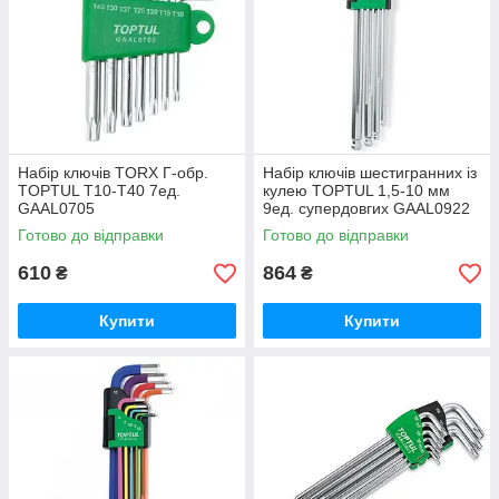
Набір ключів TORX Г-обр.
Набір ключів шестигранних із
TOPTUL T10-T40 7ед.
кулею TOPTUL 1,5-10 мм
GAAL0705
9ед. супердовгих GAAL0922
Готово до відправки
Готово до відправки
610
864
₴
₴
Купити
Купити