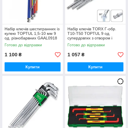
Набір ключів шестигранних із
Набір ключів TORX Г-обр.
кулею TOPTUL 1,5-10 мм 9
T10-T50 TOPTUL 9 од.
од. різнобарвних GAAL0918
супердовгих з отвором і
кулею GAAL0928
Готово до відправки
Готово до відправки
1 100
1 057
₴
₴
Купити
Купити