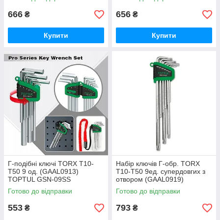
666
656
₴
₴
Купити
Купити
Г-подібні ключі TORX T10-
Набір ключів Г-обр. TORX
T50 9 од. (GAAL0913)
T10-T50 9ед. супердовгих з
TOPTUL GSN-09SS
отвором (GAAL0919)
TOPTUL GSN-09ET
Готово до відправки
Готово до відправки
553
793
₴
₴