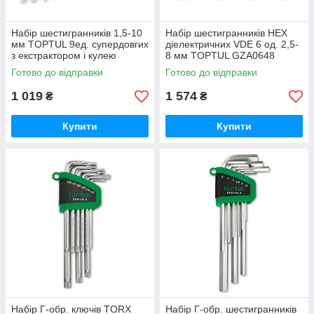
Набір шестигранників 1,5-10
Набір шестигранників HEX
мм TOPTUL 9ед. супердовгих
діелектричних VDE 6 од. 2,5-
з екстрактором і кулею
8 мм TOPTUL GZA0648
GAAL0927
Готово до відправки
Готово до відправки
1 019
1 574
₴
₴
Купити
Купити
Набір Г-обр. ключів TORX
Набір Г-обр. шестигранників