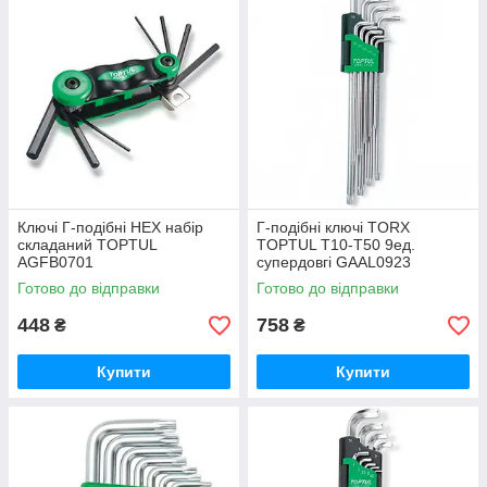
Ключі Г-подібні HEX набір
Г-подібні ключі TORX
складаний TOPTUL
TOPTUL T10-T50 9ед.
AGFB0701
супердовгі GAAL0923
Готово до відправки
Готово до відправки
448
758
₴
₴
Купити
Купити