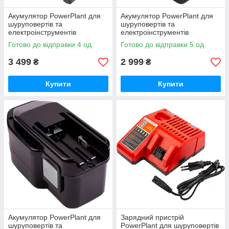
Акумулятор PowerPlant для
Акумулятор PowerPlant для
шуруповертів та
шуруповертів та
електроінструментів
електроінструментів
Milwaukee 18V 6Ah Li-ion (48-
MILWAUKEE 28V 4Ah Li-ion
Готово до відправки 4 од.
Готово до відправки 5 од.
11-1860)
3 499
2 999
₴
₴
Купити
Купити
Акумулятор PowerPlant для
Зарядний пристрій
шуруповертів та
PowerPlant для шуруповертів