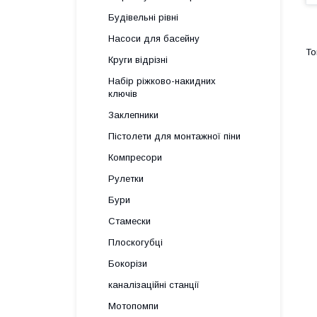
Будівельні рівні
Насоси для басейну
Круги відрізні
Набір ріжково-накидних
ключів
Заклепники
Пістолети для монтажної піни
Компресори
Рулетки
Бури
Стамески
Плоскогубці
Бокорізи
каналізаційні станції
Мотопомпи