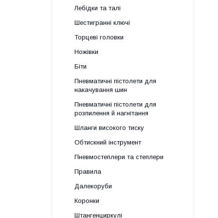
Лебідки та талі
Шестигранні ключі
Торцеві головки
Ножівки
Біти
Пневматичні пістолети для
накачування шин
Пневматичні пістолети для
розпилення й нагнітання
Шланги високого тиску
Обтискний інструмент
Пневмостеплери та степлери
Правила
Далекоруби
Коронки
Штангенциркулі