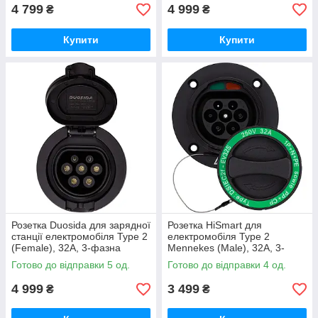
4 799
4 999
₴
₴
Купити
Купити
Розетка Duosida для зарядної
Розетка HiSmart для
станції електромобіля Type 2
електромобіля Type 2
(Female), 32A, 3-фазна
Mennekes (Male), 32A, 3-
фазна
Готово до відправки 5 од.
Готово до відправки 4 од.
4 999
3 499
₴
₴