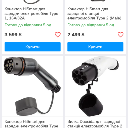
Конектор HiSmart для
Конектор HiSmart для
зарядки електромобіля Type
зарядної станциї
1, 16A/32A
електромобіля Type 2 (Male),
32A
Готово до відправки 5 од.
Готово до відправки 5 од.
3 599
2 499
₴
₴
Купити
Купити
Конектор HiSmart для
Вилка Duosida для зарядної
зарядки електромобіля Type
станцiї електромобiля Type 2