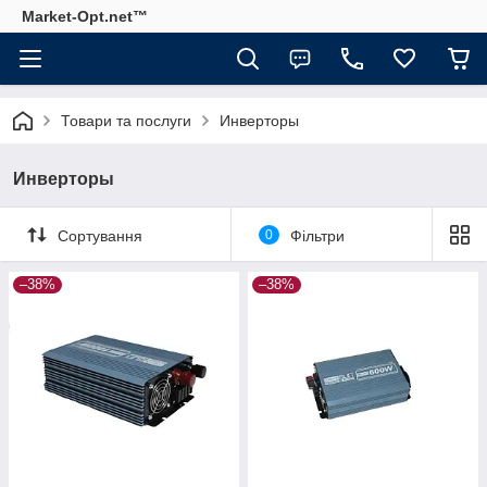
Market-Opt.net™
Товари та послуги
Инверторы
Инверторы
Сортування
0
Фільтри
–38%
–38%