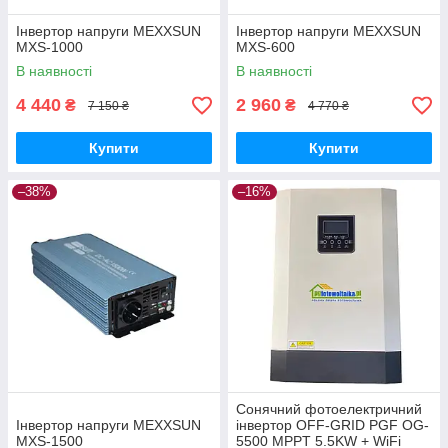
Інвертор напруги MEXXSUN
Інвертор напруги MEXXSUN
MXS-1000
MXS-600
В наявності
В наявності
4 440
2 960
₴
₴
7 150 ₴
4 770 ₴
Купити
Купити
–38%
–16%
Сонячний фотоелектричний
Інвертор напруги MEXXSUN
інвертор OFF-GRID PGF OG-
MXS-1500
5500 MPPT 5.5KW + WiFi