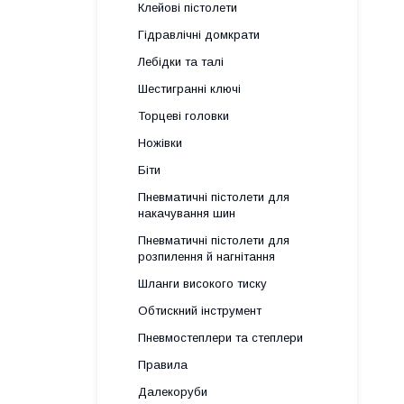
Клейові пістолети
Гідравлічні домкрати
Лебідки та талі
Шестигранні ключі
Торцеві головки
Ножівки
Біти
Пневматичні пістолети для
накачування шин
Пневматичні пістолети для
розпилення й нагнітання
Шланги високого тиску
Обтискний інструмент
Пневмостеплери та степлери
Правила
Далекоруби