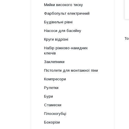
Мийки високого тиску
Фарбопульт електричний
Будівельні рівні
Насоси для басейну
Круги відрізні
Набір ріжково-накидних
ключів
Заклепники
Пістолети для монтажної піни
Компресори
Рулетки
Бури
Стамески
Плоскогубці
Бокорізи