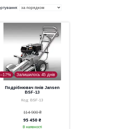
–17%
Залишилось 45 днів
Подрібнювач пнів Jansen
BSF-13
BSF-13
114 900 ₴
95 450 ₴
В наявності