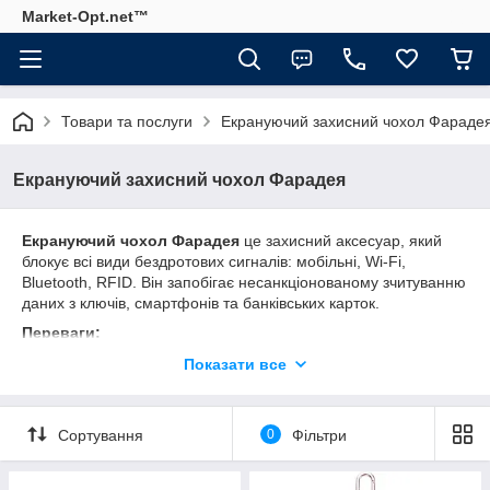
Market-Opt.net™
Товари та послуги
Екрануючий захисний чохол Фараде
Екрануючий захисний чохол Фарадея
Екрануючий чохол Фарадея
це захисний аксесуар, який
блокує всі види бездротових сигналів: мобільні, Wi-Fi,
Bluetooth, RFID. Він запобігає несанкціонованому зчитуванню
даних з ключів, смартфонів та банківських карток.
Переваги:
Повна ізоляція від електромагнітних хвиль
Показати все
Захист конфіденційної інформації
Підходить для ключів, телефонів, карток
Сортування
0
Фільтри
Вогнестійкий і водонепроникний
Стильний та зручний