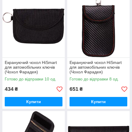
Екрануючий чохол HiSmart
Екрануючий чохол HiSmart
для автомобільних ключів
для автомобільних ключів
(Чохол Фарадея)
(Чохол Фарадея)
Готово до відправки 10 од.
Готово до відправки 8 од.
434
651
₴
₴
Купити
Купити