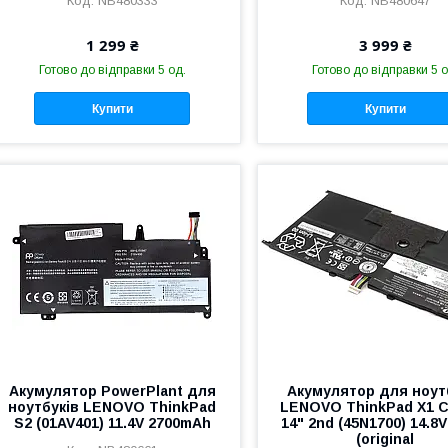
NB480333
NB480647
1 299 ₴
3 999 ₴
Готово до відправки 5 од.
Готово до відправки 5 о
Купити
Купити
Акумулятор PowerPlant для
Акумулятор для ноут
ноутбуків LENOVO ThinkPad
LENOVO ThinkPad X1 
S2 (01AV401) 11.4V 2700mAh
14" 2nd (45N1700) 14.8
(original