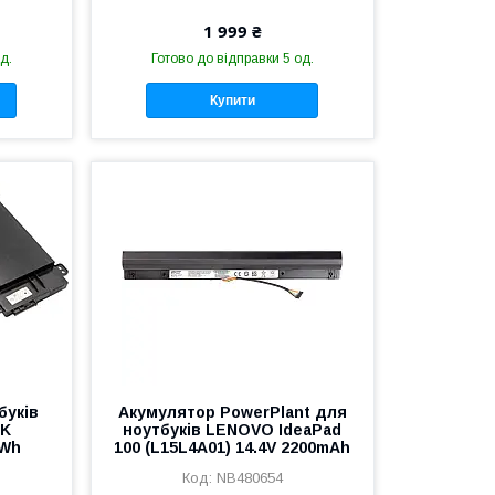
1 999 ₴
д.
Готово до відправки 5 од.
Купити
буків
Акумулятор PowerPlant для
SK
ноутбуків LENOVO IdeaPad
0Wh
100 (L15L4A01) 14.4V 2200mAh
NB480654