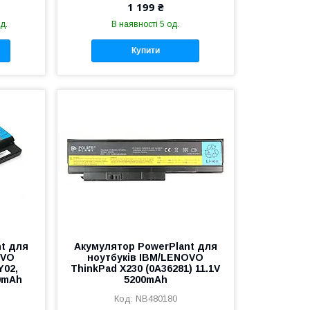
1 199 ₴
д.
В наявності 5 од.
Купити
t для
Акумулятор PowerPlant для
OVO
ноутбуків IBM/LENOVO
Y02,
ThinkPad X230 (0A36281) 11.1V
0mAh
5200mAh
NB480180