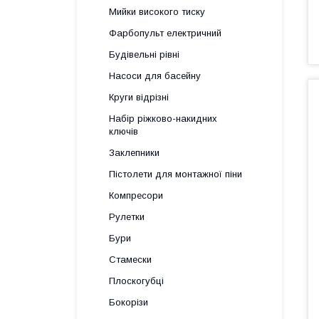
Мийки високого тиску
Фарбопульт електричний
Будівельні рівні
Насоси для басейну
Круги відрізні
Набір ріжково-накидних
ключів
Заклепники
Пістолети для монтажної піни
Компресори
Рулетки
Бури
Стамески
Плоскогубці
Бокорізи