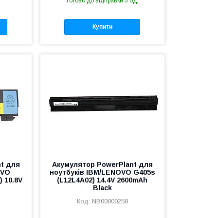
Готово до відправки 5 од.
Купити
t для
Акумулятор PowerPlant для
OVO
ноутбуків IBM/LENOVO G405s
) 10.8V
(L12L4A02) 14.4V 2600mAh
Black
NB00000258