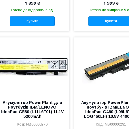
1 899 ₴
1 999 ₴
Готово до відправки 5 од.
Готово до відправки 5 о
Купити
Купити
Акумулятор PowerPlant для
Акумулятор PowerPlan
ноутбуків IBM/LENOVO
ноутбуків IBM/LEN
IdeaPad G580 (L11L6F01) 11.1V
IdeaPad G460 (L09L6
5200mAh
LOG460LH) 10.8V 440
NB00000276
NB00000291