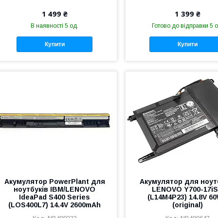
1 499 ₴
1 399 ₴
В наявності 5 од.
Готово до відправки 5 о
Купити
Купити
Акумулятор PowerPlant для
Акумулятор для ноут
ноутбуків IBM/LENOVO
LENOVO Y700-17i
IdeaPad S400 Series
(L14M4P23) 14.8V 6
(LOS400L7) 14.4V 2600mAh
(original)