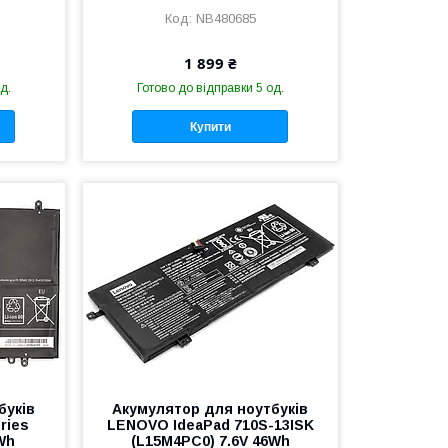
NB480685
1 899 ₴
д.
Готово до відправки 5 од.
Купити
буків
Акумулятор для ноутбуків
ries
LENOVO IdeaPad 710S-13ISK
Wh
(L15M4PC0) 7.6V 46Wh