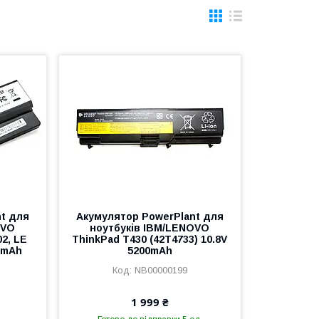
t для
Акумулятор PowerPlant для
OVO
ноутбуків IBM/LENOVO
2, LE
ThinkPad T430 (42T4733) 10.8V
00mAh
5200mAh
NB00000199
1 999 ₴