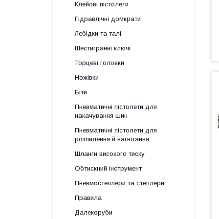
Клейові пістолети
Гідравлічні домкрати
Лебідки та талі
Шестигранні ключі
Торцеві головки
Ножівки
Біти
Пневматичні пістолети для
накачування шин
Пневматичні пістолети для
розпилення й нагнітання
Шланги високого тиску
Обтискний інструмент
Пневмостеплери та степлери
Правила
Далекоруби