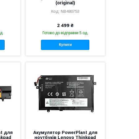
(original)
NB480753
2 499 ₴
д.
Готово до відправки 5 од.
Купити
t для
Акумулятор PowerPlant для
nkpad
ноутбуків Lenovo Thinkpad