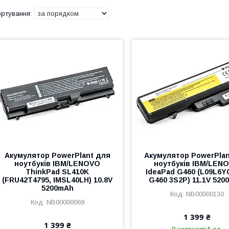
Акумулятор PowerPlant для
Акумулятор PowerPlan
ноутбуків IBM/LENOVO
ноутбуків IBM/LEN
ThinkPad SL410K
IdeaPad G460 (L09L6Y0
(FRU42T4795, IMSL40LH) 10.8V
G460 3S2P) 11.1V 52
5200mAh
NB00000130
NB00000069
1 399 ₴
1 399 ₴