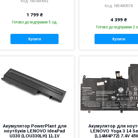
NB480661
NB480678
1 799 ₴
4 399 ₴
Готово до відправки 5 од.
Готово до відправки 2 о
Купити
Купити
Акумулятор PowerPlant для
Акумулятор для ноут
ноутбуків LENOVO IdeaPad
LENOVO Yoga 3 14 Se
U330 (LOU330LH) 11.1V
(L14M4P72) 7.4V 45