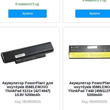
В наявності 5 од.
В наявності 5 од.
Купити
Купити
Акумулятор PowerPlant для
Акумулятор PowerPlan
ноутбуків IBM/LENOVO
ноутбуків IBM/LEN
ThinkPad X131e (42T4947)
ThinkPad T440 (45N1127
10.8V 5200mAh
5200mAh
NB00000229
NB00000252