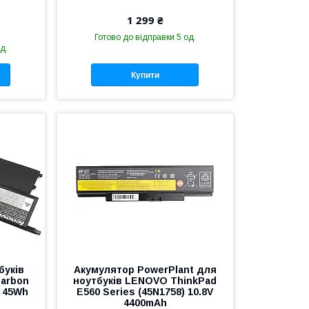
1 299 ₴
Готово до відправки 5 од.
д.
Купити
буків
Акумулятор PowerPlant для
Carbon
ноутбуків LENOVO ThinkPad
V 45Wh
E560 Series (45N1758) 10.8V
4400mAh