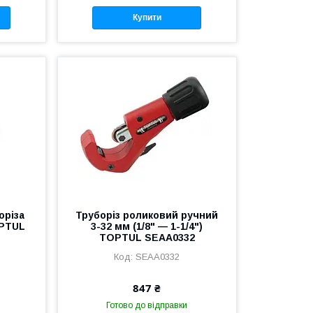
Купити
оріза
Труборіз роликовий ручний
OPTUL
3-32 мм (1/8" — 1-1/4")
TOPTUL SEAA0332
SEAA0332
847 ₴
Готово до відправки