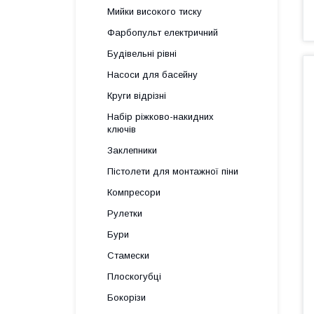
Мийки високого тиску
Фарбопульт електричний
Будівельні рівні
Насоси для басейну
Круги відрізні
Набір ріжково-накидних
ключів
Заклепники
Пістолети для монтажної піни
Компресори
Рулетки
Бури
Стамески
Плоскогубці
Бокорізи