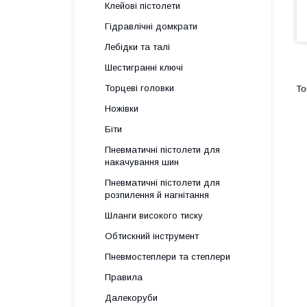
Клейові пістолети
Гідравлічні домкрати
Лебідки та талі
Шестигранні ключі
Торцеві головки
Ножівки
Біти
Пневматичні пістолети для
накачування шин
Пневматичні пістолети для
розпилення й нагнітання
Шланги високого тиску
Обтискний інструмент
Пневмостеплери та степлери
Правила
Далекоруби