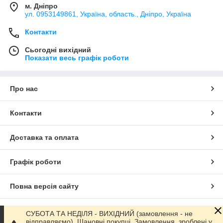
м. Дніпро
ул. 0953149861, Україна, область., Дніпро, Україна
Контакти
Сьогодні вихідний
Показати весь графік роботи
Про нас
Контакти
Доставка та оплата
Графік роботи
Повна версія сайту
Сайт створено на маркетплейсі
Prom.ua
СУБОТА ТА НЕДІЛЯ - ВИХІДНИЙ (замовлення - не
відправляємо). Шановні покупці, Замовлення, зроблені у