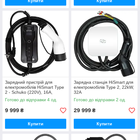
Купити
Купити
Зарядний пристрій для
Зарядна станція HiSmart для
електромобілів HiSmart Type
електромобілів Type 2, 22kW,
2 - Schuko (220V), 16A,
32A
3.6кВт, 1-фазний, 5м
Готово до відправки 4 од.
Готово до відправки 2 од.
9 999
29 999
₴
₴
Купити
Купити