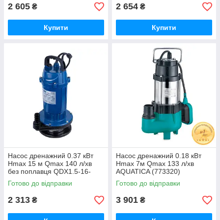
2 605
2 654
₴
₴
Купити
Купити
Насос дренажний 0.37 кВт
Насос дренажний 0.18 кВт
Hmax 15 м Qmax 140 л/хв
Hmax 7м Qmax 133 л/хв
без поплавця QDX1.5-16-
AQUATICA (773320)
0.37 WETRON (773190)
Готово до відправки
Готово до відправки
2 313
3 901
₴
₴