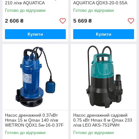
210 л/хв AQUATICA
AQUATICA QDX3-20-0.55A
XKJa500E (773133)
(773233)
Готово до відправки
Готово до відправки
2 606
5 669
₴
₴
Купити
Купити
Насос дренажний 0.37кВт
Насос дренажний садовий
Hmax 15 м Qmax 140 л/хв
0.75 кВт Hmax 8 м Qmax 233
WETRON QDX1.5w-16-0.37F
л/хв LEO AKS-751PWH
(773191)
(773248)
Готово до відправки
Готово до відправки