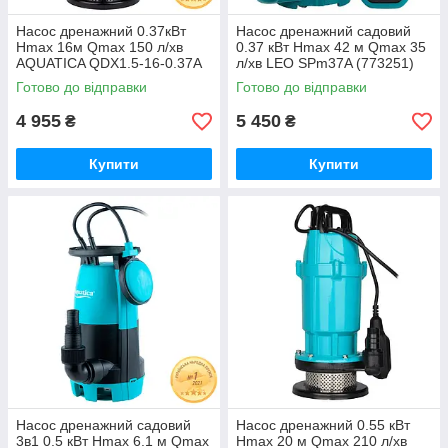
Насос дренажний 0.37кВт
Насос дренажний садовий
Hmax 16м Qmax 150 л/хв
0.37 кВт Hmax 42 м Qmax 35
AQUATICA QDX1.5-16-0.37A
л/хв LEO SPm37A (773251)
(773231)
Готово до відправки
Готово до відправки
4 955
5 450
₴
₴
Купити
Купити
Насос дренажний садовий
Насос дренажний 0.55 кВт
3в1 0.5 кВт Hmax 6.1 м Qmax
Hmax 20 м Qmax 210 л/хв