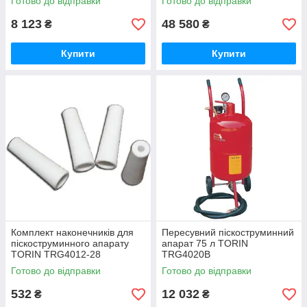
Готово до відправки
Готово до відправки
8 123
48 580
₴
₴
Купити
Купити
Комплект наконечників для
Пересувний піскоструминний
піскоструминного апарату
апарат 75 л TORIN
TORIN TRG4012-28
TRG4020B
Готово до відправки
Готово до відправки
532
12 032
₴
₴