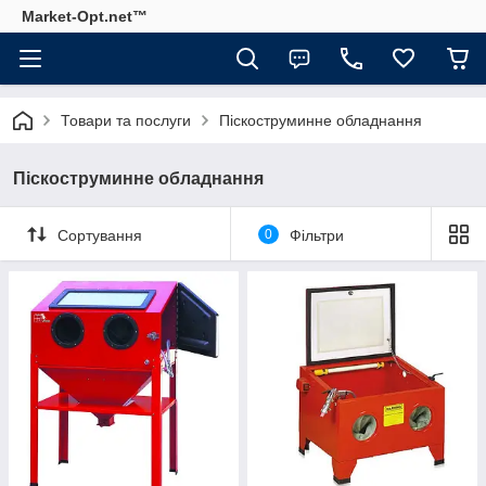
Market-Opt.net™
Товари та послуги
Піскоструминне обладнання
Піскоструминне обладнання
Сортування
0
Фільтри