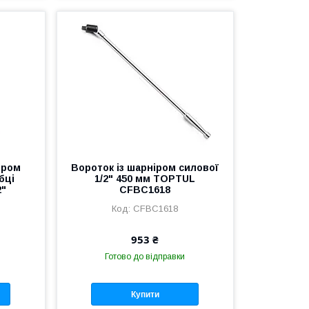
ніром
Вороток із шарніром силової
бці
1/2" 450 мм TOPTUL
2"
CFBC1618
CFBC1618
953 ₴
Готово до відправки
Купити