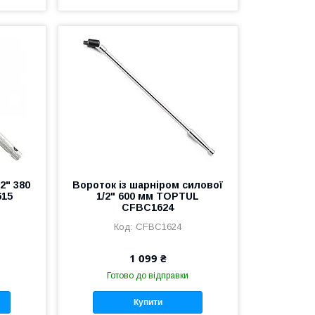
2" 380
Вороток із шарніром силової
615
1/2" 600 мм TOPTUL
CFBC1624
CFBC1624
1 099 ₴
Готово до відправки
Купити