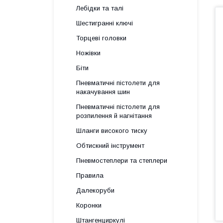
Лебідки та талі
Шестигранні ключі
Торцеві головки
Ножівки
Біти
Пневматичні пістолети для
накачування шин
Пневматичні пістолети для
розпилення й нагнітання
Шланги високого тиску
Обтискний інструмент
Пневмостеплери та степлери
Правила
Далекоруби
Коронки
Штангенциркулі