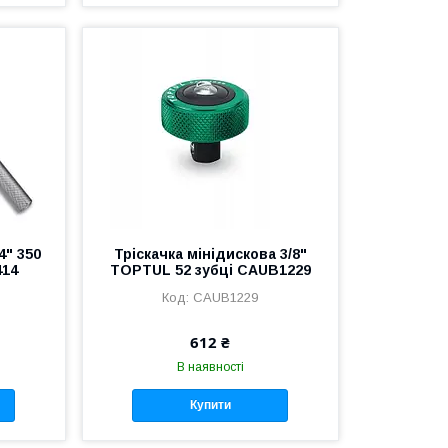
4" 350
Тріскачка мінідискова 3/8"
414
TOPTUL 52 зубці CAUB1229
CAUB1229
612 ₴
В наявності
Купити