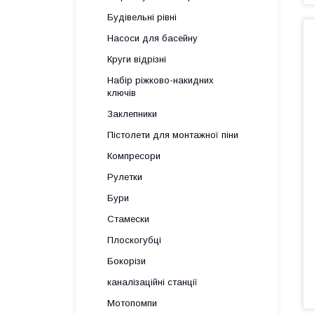
Будівельні рівні
Насоси для басейну
Круги відрізні
Набір ріжково-накидних
ключів
Заклепники
Пістолети для монтажної піни
Компресори
Рулетки
Бури
Стамески
Плоскогубці
Бокорізи
каналізаційні станції
Мотопомпи