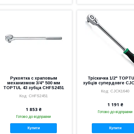
Рукоятка с храповым
Тріскачка 1/2" TOPTU
механизмом 3/4" 500 мм
зубців супердовге CJ
TOPTUL 43 зубца CHFS2451
CJCK1640
CHFS2451
1 191 ₴
1 853 ₴
Готово до відправки
Готово до відправки
Купити
Купити