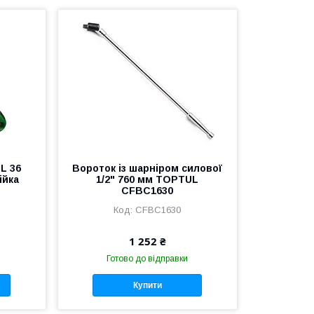
L 36
Вороток із шарніром силової
ійка
1/2" 760 мм TOPTUL
CFBC1630
CFBC1630
1 252 ₴
Готово до відправки
Купити