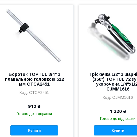
Вороток TOPTUL 3/4" з
Тріскачка 1/2" з шар
плавальною головкою 512
(360°) TOPTUL 72 зу
мм CTCA2451
укорочена 1/4"х1/
CJMM1616
CTCA2451
CJMM1616
912 ₴
1 220 ₴
Готово до відправки
Готово до відправки
Купити
Купити