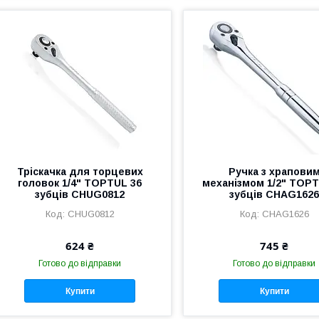
Тріскачка для торцевих
Ручка з храпови
головок 1/4" TOPTUL 36
механізмом 1/2" TOPT
зубців CHUG0812
зубців CHAG162
CHUG0812
CHAG1626
624 ₴
745 ₴
Готово до відправки
Готово до відправки
Купити
Купити