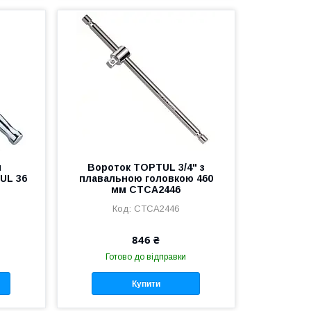
м
Вороток TOPTUL 3/4" з
UL 36
плавальною головкою 460
6
мм CTCA2446
CTCA2446
846 ₴
Готово до відправки
Купити