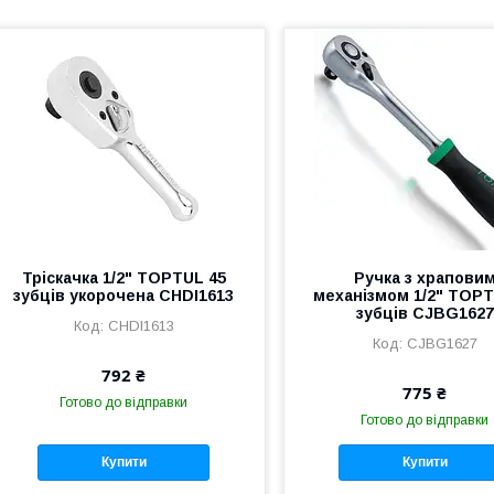
Тріскачка 1/2" TOPTUL 45
Ручка з храпови
зубців укорочена CHDI1613
механізмом 1/2" TOPT
зубців CJBG1627
CHDI1613
CJBG1627
792 ₴
775 ₴
Готово до відправки
Готово до відправки
Купити
Купити