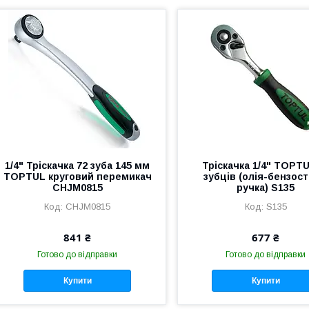
1/4" Тріскачка 72 зуба 145 мм
Тріскачка 1/4" TOPTU
TOPTUL круговий перемикач
зубців (олія-бензост
CHJM0815
ручка) S135
CHJM0815
S135
841 ₴
677 ₴
Готово до відправки
Готово до відправки
Купити
Купити