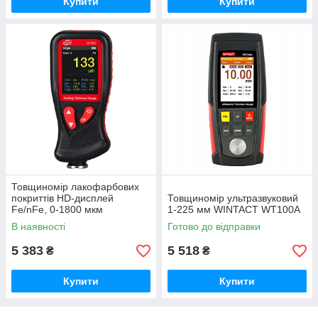
Купити
Купити
Товщиномір лакофарбових
покриттів HD-дисплей
Товщиномір ультразвуковий
Fe/nFe, 0-1800 мкм
1-225 мм WINTACT WT100A
BENETECH GT231
В наявності
Готово до відправки
5 383
5 518
₴
₴
Купити
Купити