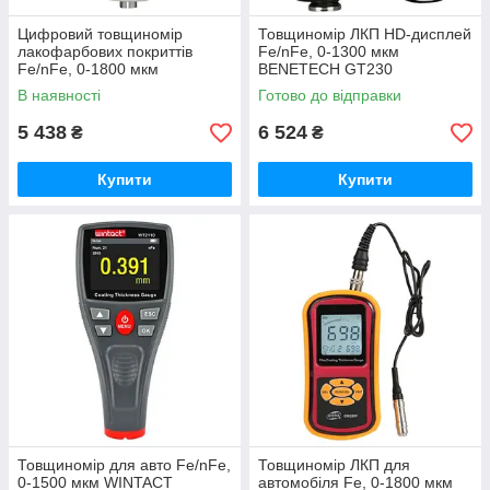
Цифровий товщиномір
Товщиномір ЛКП HD-дисплей
лакофарбових покриттів
Fe/nFe, 0-1300 мкм
Fe/nFe, 0-1800 мкм
BENETECH GT230
BENETECH GM211
В наявності
Готово до відправки
5 438
6 524
₴
₴
Купити
Купити
Товщиномір для авто Fe/nFe,
Товщиномір ЛКП для
0-1500 мкм WINTACT
автомобіля Fe, 0-1800 мкм