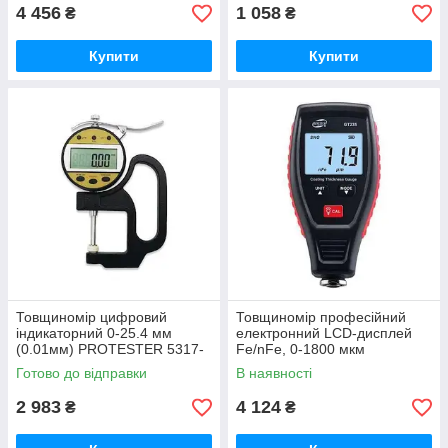
4 456
1 058
₴
₴
Купити
Купити
Товщиномір цифровий
Товщиномір професійний
індикаторний 0-25.4 мм
електронний LCD-дисплей
(0.01мм) PROTESTER 5317-
Fe/nFe, 0-1800 мкм
25
BENETECH GT235
Готово до відправки
В наявності
2 983
4 124
₴
₴