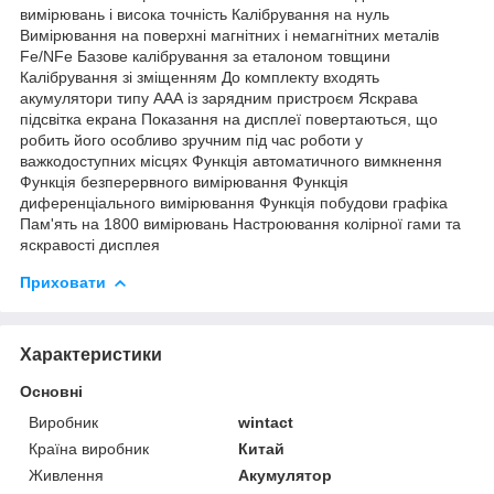
вимірювань і висока точність Калібрування на нуль
Вимірювання на поверхні магнітних і немагнітних металів
Fe/NFe Базове калібрування за еталоном товщини
Калібрування зі зміщенням До комплекту входять
акумулятори типу ААА із зарядним пристроєм Яскрава
підсвітка екрана Показання на дисплеї повертаються, що
робить його особливо зручним під час роботи у
важкодоступних місцях Функція автоматичного вимкнення
Функція безперервного вимірювання Функція
диференціального вимірювання Функція побудови графіка
Пам'ять на 1800 вимірювань Настроювання колірної гами та
яскравості дисплея
Приховати
Характеристики
Основні
Виробник
wintact
Країна виробник
Китай
Живлення
Акумулятор