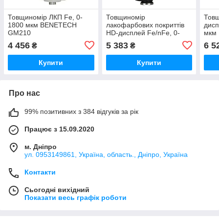
Товщиномір ЛКП Fe, 0-
Товщиномір
Тов
1800 мкм BENETECH
лакофарбових покриттів
дисп
GM210
HD-дисплей Fe/nFe, 0-
мкм
1800 мкм BENETECH
4 456
5 383
6 5
₴
₴
GT231
Купити
Купити
Про нас
99% позитивних з 384 відгуків за рік
Працює з 15.09.2020
м. Дніпро
ул. 0953149861, Україна, область., Дніпро, Україна
Контакти
Сьогодні вихідний
Показати весь графік роботи