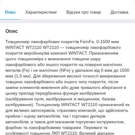
Опис
Характеристики
Відгуки про товар
Доставка
Опис
Товщиномір лакофарбових покриттів Fe/nFe, 0-1500 мкм
WINTACT WT2110 WT2110 — товщиномір лакофарбового
покриття виробництва компанії WINTACT. Призначенням
цього товщиноміра є визначення товщини шару
лакофарбового або іншого покриття на поверхні магнітних
металів (Fe) і не магнітних (NFe) у діапазоні від 0 мкм до 1500
мкм (1,5 мм). Для збереження високої точності вимірювання
товщини лакофарбового або іншого типу покриття, після
заміни елементів живлення або дуже тривалого зберігання в
цьому приладі передбачена функція калібрування
(калібрування нуля, калібрування зі зміщенням, базова
калібрування). Толщиномір WINTACT WT2110 призначений як
для великих автосервісів, страхових компаній, що здійснюють
прийом і оцінку автомобілів, так і торгових дилерів
автомобілів, а також для магазинів торгуючих інструментом,
фарбою та лакофарбовими товарами. Переваги та
особливості товщиною ЛКП WT2110: Великий діапазон