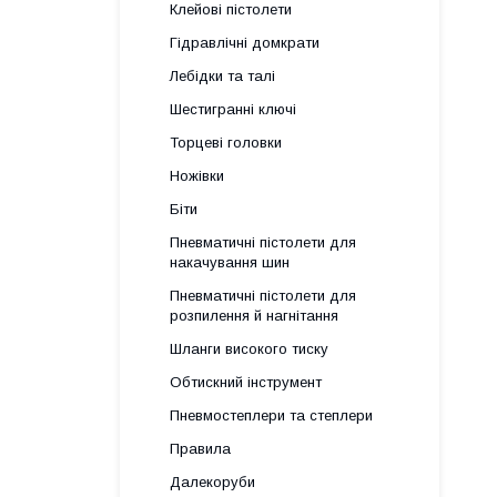
Клейові пістолети
Гідравлічні домкрати
Лебідки та талі
Шестигранні ключі
Торцеві головки
Ножівки
Біти
Пневматичні пістолети для
накачування шин
Пневматичні пістолети для
розпилення й нагнітання
Шланги високого тиску
Обтискний інструмент
Пневмостеплери та степлери
Правила
Далекоруби