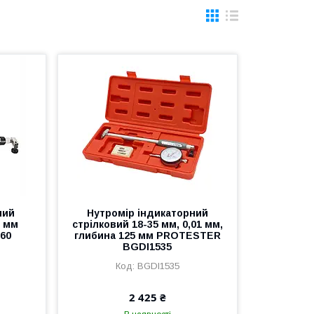
ний
Нутромір індикаторний
0 мм
стрілковий 18-35 мм, 0,01 мм,
60
глибина 125 мм PROTESTER
BGDI1535
BGDI1535
2 425 ₴