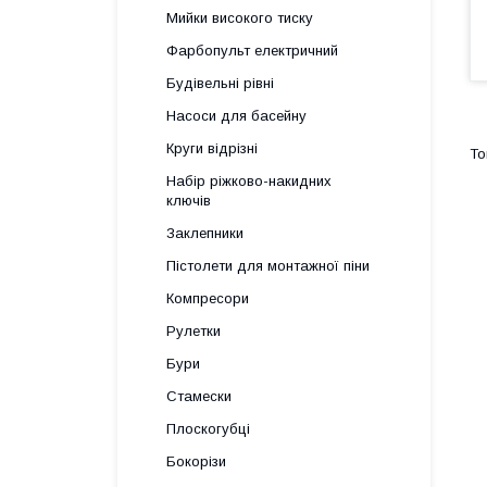
Мийки високого тиску
Фарбопульт електричний
Будівельні рівні
Насоси для басейну
Круги відрізні
Набір ріжково-накидних
ключів
Заклепники
Пістолети для монтажної піни
Компресори
Рулетки
Бури
Стамески
Плоскогубці
Бокорізи