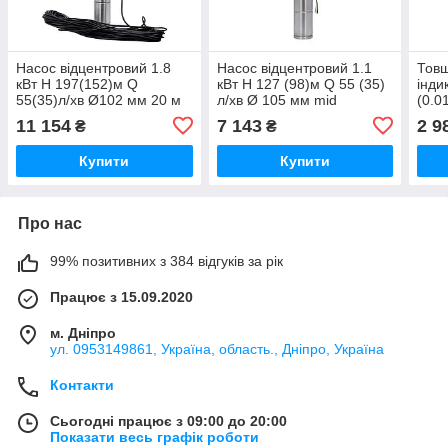
Насос відцентровий 1.8
Насос відцентровий 1.1
Тов
кВт H 197(152)м Q
кВт H 127 (98)м Q 55 (35)
інди
55(35)л/хв Ø102 мм 20 м
л/хв Ø 105 мм mid
(0.
кабелю mid AQUATICA
AQUATICA 4QJD3-18-1.1
5317
11 154
7 143
2 9
₴
₴
4QJED3-28-1.8 (778448)
(778125)
Купити
Купити
Про нас
99% позитивних з 384 відгуків за рік
Працює з 15.09.2020
м. Дніпро
ул. 0953149861, Україна, область., Дніпро, Україна
Контакти
Сьогодні працює з 09:00 до 20:00
Показати весь графік роботи