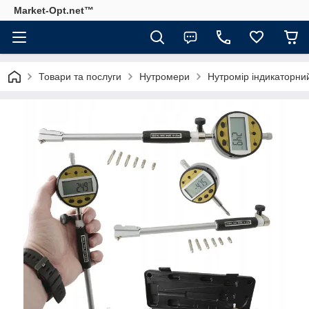
Market-Opt.net™
Товари та послуги
Нутромери
Нутромір індикаторн