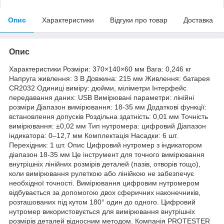
Опис
Характеристики
Відгуки про товар
Доставка
Опис
Характеристики Розміри: 370×140×60 мм Вага: 0,246 кг
Напруга живлення: 3 В Довжина: 215 мм Живлення: батарея
CR2032 Одиниці виміру: дюйми, міліметри Інтерфейс
передавання даних: USB Вимірювані параметри: лінійні
розміри Діапазон вимірювання: 18-35 мм Додаткові функції:
встановлення допусків Роздільна здатність: 0,01 мм Точність
вимірювання: ±0,02 мм Тип нутромера: цифровий Діапазон
індикатора: 0–12,7 мм Комплектація Насадки: 6 шт.
Перехідник: 1 шт. Опис Цифровий нутромер з індикатором
діапазон 18-35 мм Це інструмент для точного вимірювання
внутрішніх лінійних розмірів деталей (пазів, отворів тощо),
коли вимірювання рулеткою або лінійкою не забезпечує
необхідної точності. Вимірювання цифровим нутромером
відбувається за допомогою двох сферичних наконечників,
розташованих під кутом 180° один до одного. Цифровий
нутромер використовується для вимірювання внутрішніх
розмірів деталей відносним методом. Компанія PROTESTER