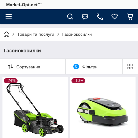
Market-Opt.net™
Товари та послуги
Газонокосилки
Газонокосилки
Сортування
0
Фільтри
–24%
–10%