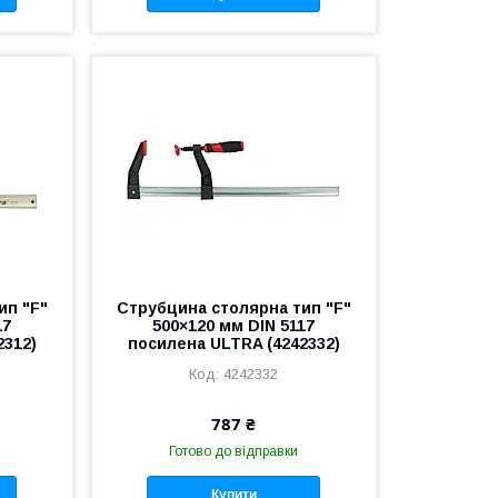
ип "F"
Струбцина столярна тип "F"
17
500×120 мм DIN 5117
2312)
посилена ULTRA (4242332)
4242332
787 ₴
Готово до відправки
Купити