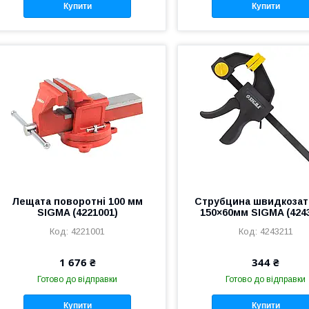
Купити
Купити
Лещата поворотні 100 мм
Струбцина швидкозат
SIGMA (4221001)
150×60мм SIGMA (424
4221001
4243211
1 676 ₴
344 ₴
Готово до відправки
Готово до відправки
Купити
Купити