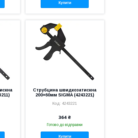
Купити
искна
Струбцина швидкозатискна
3211)
200×60мм SIGMA (4243221)
4243221
364 ₴
Готово до відправки
Купити