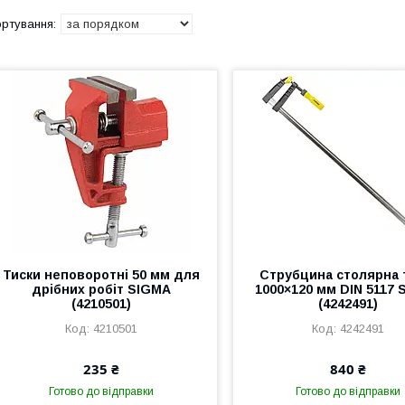
Тиски неповоротні 50 мм для
Струбцина столярна 
дрібних робіт SIGMA
1000×120 мм DIN 5117
(4210501)
(4242491)
4210501
4242491
235 ₴
840 ₴
Готово до відправки
Готово до відправки