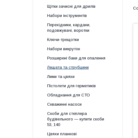
Щітки зачисні для дрилів
Набори інструментів
Перехідники, кардани,
подовжувачі, воротки
Ключи-трещотки
Набори викруток
Розширені баки для опалення
Лещата та струбцини
Лими та цвяхи
Пістолети для герметиків
Обладнання для СТО
Скважинні насоси
Скоби для степлера
будівельного — купити скоби
53, 140
Цвяхи планкові