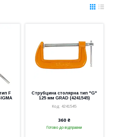
тип F
Струбцина столярна тип "G"
 SIGMA
125 мм GRAD (4241545)
4241545
360 ₴
Готово до відправки