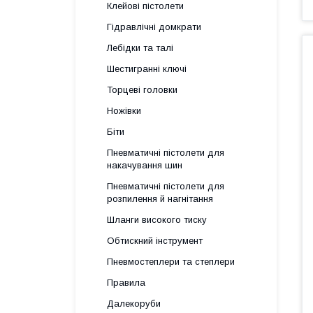
Клейові пістолети
Гідравлічні домкрати
Лебідки та талі
Шестигранні ключі
Торцеві головки
Ножівки
Біти
Пневматичні пістолети для
накачування шин
Пневматичні пістолети для
розпилення й нагнітання
Шланги високого тиску
Обтискний інструмент
Пневмостеплери та степлери
Правила
Далекоруби