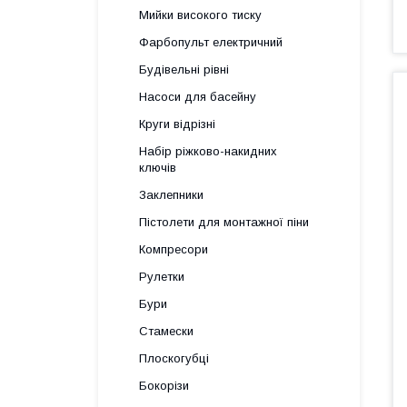
Мийки високого тиску
Фарбопульт електричний
Будівельні рівні
Насоси для басейну
Круги відрізні
Набір ріжково-накидних
ключів
Заклепники
Пістолети для монтажної піни
Компресори
Рулетки
Бури
Стамески
Плоскогубці
Бокорізи