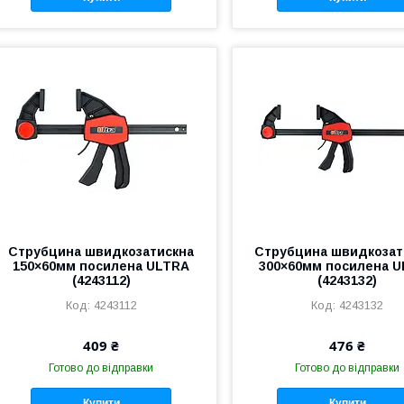
Струбцина швидкозатискна
Струбцина швидкозат
150×60мм посилена ULTRA
300×60мм посилена 
(4243112)
(4243132)
4243112
4243132
409 ₴
476 ₴
Готово до відправки
Готово до відправки
Купити
Купити