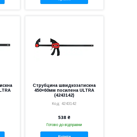
искна
Струбцина швидкозатискна
ULTRA
450×60мм посилена ULTRA
(4243142)
4243142
538 ₴
Готово до відправки
Купити