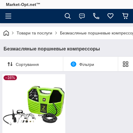
Market-Opt.net™
Товари та послуги
Безмасляные поршневые компресс
Безмасляные поршневые компрессоры
Сортування
0
Фільтри
–16%