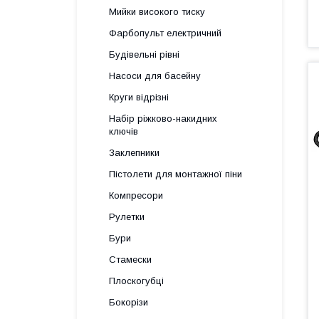
Мийки високого тиску
Фарбопульт електричний
Будівельні рівні
Насоси для басейну
Круги відрізні
Набір ріжково-накидних
ключів
Заклепники
Пістолети для монтажної піни
Компресори
Рулетки
Бури
Стамески
Плоскогубці
Бокорізи