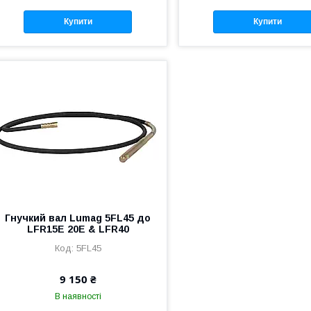
Купити
Купити
Гнучкий вал Lumag 5FL45 до
LFR15E 20E & LFR40
5FL45
9 150 ₴
В наявності