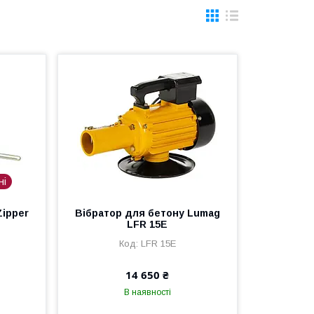
ні
Zipper
Вібратор для бетону Lumag
LFR 15E
LFR 15E
14 650 ₴
В наявності