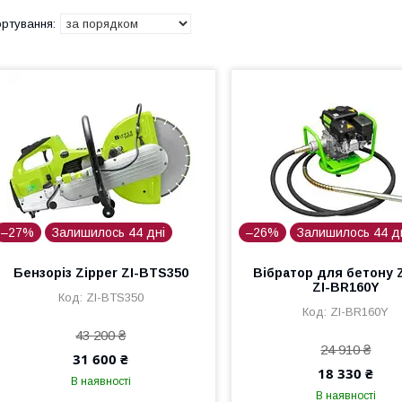
–27%
Залишилось 44 дні
–26%
Залишилось 44 д
Бензоріз Zipper ZI-BTS350
Вібратор для бетону 
ZI-BR160Y
ZI-BTS350
ZI-BR160Y
43 200 ₴
24 910 ₴
31 600 ₴
18 330 ₴
В наявності
В наявності