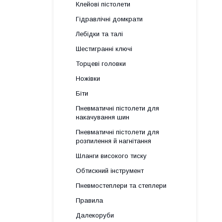
Клейові пістолети
Гідравлічні домкрати
Лебідки та талі
Шестигранні ключі
Торцеві головки
Ножівки
Біти
Пневматичні пістолети для
накачування шин
Пневматичні пістолети для
розпилення й нагнітання
Шланги високого тиску
Обтискний інструмент
Пневмостеплери та степлери
Правила
Далекоруби