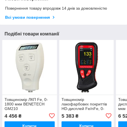
Повернення товару впродовж 14 днів за домовленістю
Всі умови повернення
Подібні товари компанії
Товщиномір ЛКП Fe, 0-
Товщиномір
Тов
1800 мкм BENETECH
лакофарбових покриттів
дисп
GM210
HD-дисплей Fe/nFe, 0-
мкм
1800 мкм BENETECH
4 456
5 383
6 5
₴
₴
GT231
Купити
Купити