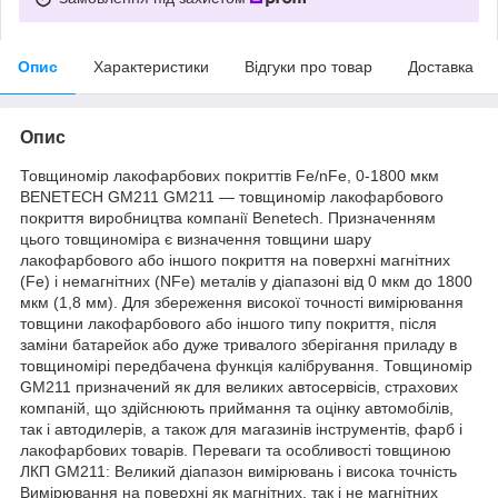
Опис
Характеристики
Відгуки про товар
Доставка
Опис
Товщиномір лакофарбових покриттів Fe/nFe, 0-1800 мкм
BENETECH GM211 GM211 — товщиномір лакофарбового
покриття виробництва компанії Benetech. Призначенням
цього товщиноміра є визначення товщини шару
лакофарбового або іншого покриття на поверхні магнітних
(Fe) і немагнітних (NFe) металів у діапазоні від 0 мкм до 1800
мкм (1,8 мм). Для збереження високої точності вимірювання
товщини лакофарбового або іншого типу покриття, після
заміни батарейок або дуже тривалого зберігання приладу в
товщиномірі передбачена функція калібрування. Товщиномір
GM211 призначений як для великих автосервісів, страхових
компаній, що здійснюють приймання та оцінку автомобілів,
так і автодилерів, а також для магазинів інструментів, фарб і
лакофарбових товарів. Переваги та особливості товщиною
ЛКП GM211: Великий діапазон вимірювань і висока точність
Вимірювання на поверхні як магнітних, так і не магнітних