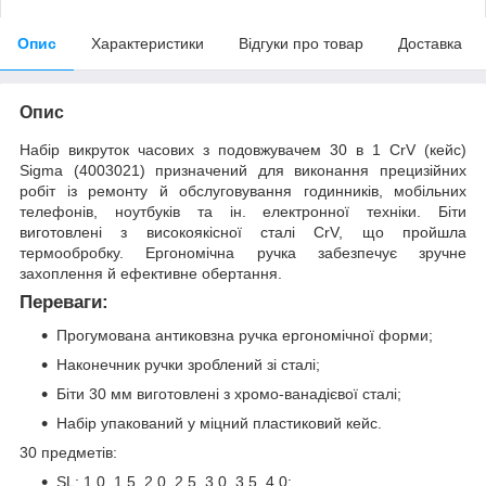
Опис
Характеристики
Відгуки про товар
Доставка
Опис
Набір викруток часових з подовжувачем 30 в 1 CrV (кейс)
Sigma (4003021) призначений для виконання прецизійних
робіт із ремонту й обслуговування годинників, мобільних
телефонів, ноутбуків та ін. електронної техніки. Біти
виготовлені з високоякісної сталі CrV, що пройшла
термообробку. Ергономічна ручка забезпечує зручне
захоплення й ефективне обертання.
Переваги:
Прогумована антиковзна ручка ергономічної форми;
Наконечник ручки зроблений зі сталі;
Біти 30 мм виготовлені з хромо-ванадієвої сталі;
Набір упакований у міцний пластиковий кейс.
30 предметів:
SL: 1.0, 1.5, 2.0, 2.5, 3.0, 3.5, 4.0;