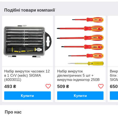
Подібні товари компанії
Набір викруток часових 12
Набір викруток
Викр
в 1 CrV (кейс) SIGMA
діелектричних 5 шт +
біти
(4003011)
викрутка-індикатор 250В
SIGM
CrV SIGMA (4001071)
493
509
650
₴
₴
Купити
Купити
Про нас