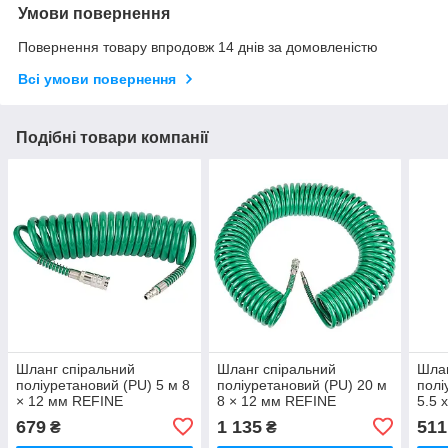
Умови повернення
Повернення товару впродовж 14 днів за домовленістю
Всі умови повернення
Подібні товари компанії
Шланг спіральний
Шланг спіральний
Шлан
поліуретановий (PU) 5 м 8
поліуретановий (PU) 20 м
полі
× 12 мм REFINE
8 × 12 мм REFINE
5.5 
(7012261)
(7012291)
(701
679
1 135
511
₴
₴