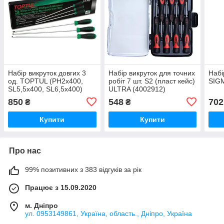
Набір викруток довгих 3
Набір викруток для точних
Набі
од. TOPTUL (PH2x400,
робіт 7 шт. S2 (пласт кейс)
SIGM
SL5,5x400, SL6,5x400)
ULTRA (4002912)
GAAE0306
850
548
702
₴
₴
Купити
Купити
Про нас
99% позитивних з 383 відгуків за рік
Працює з 15.09.2020
м. Дніпро
ул. 0953149861, Україна, область., Дніпро, Україна