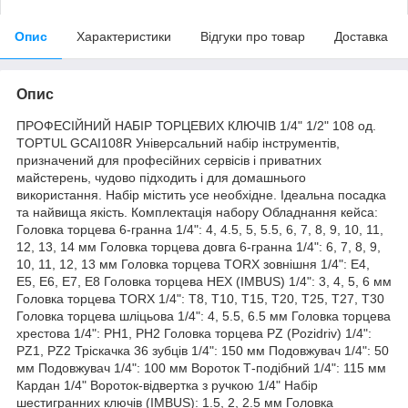
Опис
Характеристики
Відгуки про товар
Доставка
Опис
ПРОФЕСІЙНИЙ НАБІР ТОРЦЕВИХ КЛЮЧІВ 1/4" 1/2" 108 од.
TOPTUL GCAI108R Універсальний набір інструментів,
призначений для професійних сервісів і приватних
майстерень, чудово підходить і для домашнього
використання. Набір містить усе необхідне. Ідеальна посадка
та найвища якість. Комплектація набору Обладнання кейса:
Головка торцева 6-гранна 1/4": 4, 4.5, 5, 5.5, 6, 7, 8, 9, 10, 11,
12, 13, 14 мм Головка торцева довга 6-гранна 1/4": 6, 7, 8, 9,
10, 11, 12, 13 мм Головка торцева TORX зовнішня 1/4": E4,
E5, E6, E7, E8 Головка торцева HEX (IMBUS) 1/4": 3, 4, 5, 6 мм
Головка торцева TORX 1/4": T8, T10, T15, T20, T25, T27, T30
Головка торцева шліцьова 1/4": 4, 5.5, 6.5 мм Головка торцева
хрестова 1/4": PH1, PH2 Головка торцева PZ (Pozidriv) 1/4":
PZ1, PZ2 Тріскачка 36 зубців 1/4": 150 мм Подовжувач 1/4": 50
мм Подовжувач 1/4": 100 мм Вороток Т-подібний 1/4": 115 мм
Кардан 1/4" Вороток-відвертка з ручкою 1/4" Набір
шестигранних ключів (IMBUS): 1.5, 2, 2.5 мм Головка