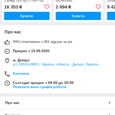
130ед. (12-гр.) TOPTUL
GCAI2492
151
GCAI130T1
16 353
2 694
9 4
₴
₴
Купити
Купити
Про нас
99% позитивних з 381 відгука за рік
Працює з 15.09.2020
м. Дніпро
ул. 0953149861, Україна, область., Дніпро, Україна
Контакти
Сьогодні працює з 09:00 до 20:00
Показати весь графік роботи
Про нас