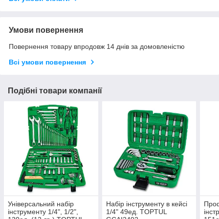
Умови повернення
Повернення товару впродовж 14 днів за домовленістю
Всі умови повернення
Подібні товари компанії
Універсальний набір
Набір інструменту в кейсі
Проф
інструменту 1/4", 1/2",
1/4" 49ед. TOPTUL
інст