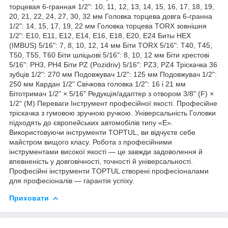
торцевая 6-гранная 1/2": 10, 11, 12, 13, 14, 15, 16, 17, 18, 19,
20, 21, 22, 24, 27, 30, 32 мм Головка торцева довга 6-гранна
1/2": 14, 15, 17, 19, 22 мм Головка торцева TORX зовнішня
1/2": E10, E11, E12, E14, E16, E18, E20, E24 Биты HEX
(IMBUS) 5/16": 7, 8, 10, 12, 14 мм Біти TORX 5/16": T40, T45,
T50, T55, T60 Біти шліцьові 5/16": 8, 10, 12 мм Біти хрестові
5/16": PH3, PH4 Біти PZ (Pozidriv) 5/16": PZ3, PZ4 Тріскачка 36
зубців 1/2": 270 мм Подовжувач 1/2": 125 мм Подовжувач 1/2":
250 мм Кардан 1/2" Свічкова головка 1/2": 16 і 21 мм
Бітотримач 1/2" × 5/16" Редукція/адаптер з отвором 3/8" (F) ×
1/2" (M) Переваги Інструмент професійної якості. Професійне
тріскачка з гумовою зручною ручкою. Універсальність Головки
підходять до європейських автомобілів типу «E».
Використовуючи інструменти TOPTUL, ви відчуєте себе
майстром вищого класу. Робота з професійними
інструментами високої якості — це завжди задоволення й
впевненість у довговічності, точності й універсальності.
Професійні інструменти TOPTUL створені професіоналами
для професіоналів — гарантія успіху.
Приховати