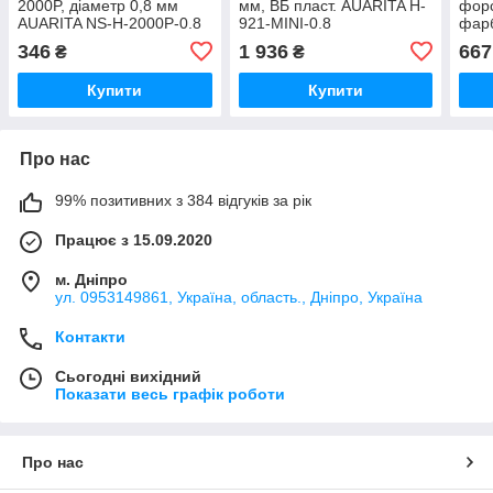
2000P, діаметр 0,8 мм
мм, ВБ пласт. AUARITA H-
форс
AUARITA NS-H-2000P-0.8
921-MINI-0.8
фарб
діам
346
1 936
667
₴
₴
NS-H
Купити
Купити
Про нас
99% позитивних з 384 відгуків за рік
Працює з 15.09.2020
м. Дніпро
ул. 0953149861, Україна, область., Дніпро, Україна
Контакти
Сьогодні вихідний
Показати весь графік роботи
Про нас