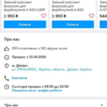
Змінний комплект
Змінний комплект
Змін
форсунки для
форсунки для
фарб
фарбопультів H-929 LVMP,
фарбопультів H-929,
H-97
діаметр 1,3 мм ITALCO
діаметр 1,4 мм ITALCO
AUAR
1 993
1 993
544
₴
₴
NS-H-929-1.3LM
NS-H-929-1.4
Купити
Купити
Про нас
99% позитивних з 381 відгука за рік
Працює з 15.09.2020
м. Дніпро
ул. 0953149861, Україна, область., Дніпро, Україна
Контакти
Сьогодні працює з 09:00 до 20:00
Показати весь графік роботи
Про нас