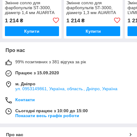
Змінне сопло для
Змінне сопло для
Змін
фарбопультів ST-3000,
фарбопультів ST-3000,
фарб
діаметр 1,4 мм AUARITA
діаметр 1,3 мм AUARITA
LVMP
NS-ST-3000-1.4
NS-ST-3000-1.3
AUAR
1 214
1 214
1 2
₴
₴
1.4
Купити
Купити
Про нас
99% позитивних з 381 відгука за рік
Працює з 15.09.2020
м. Дніпро
ул. 0953149861, Україна, область., Дніпро, Україна
Контакти
Сьогодні працює з 10:00 до 15:00
Показати весь графік роботи
Про нас