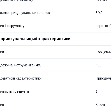
озмір приєднувальних головок
3/4"
ип інструменту
вороток 
Користувальницькі характеристики
ип
Торцеви
овжина інструмента (мм)
450
одаткові характеристики
Приєднув
ількість предметів
1
ип
Ключі