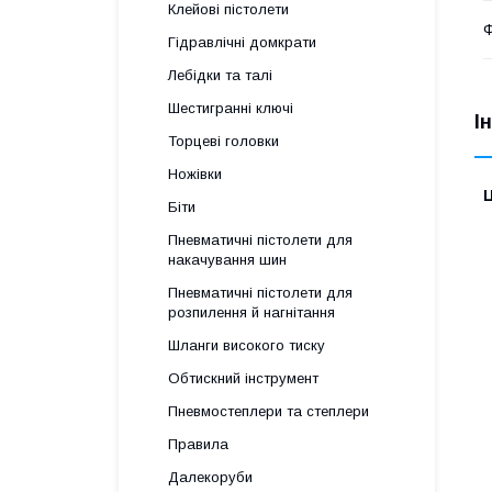
Клейові пістолети
Ф
Гідравлічні домкрати
Лебідки та талі
Шестигранні ключі
І
Торцеві головки
Ножівки
Ц
Біти
Пневматичні пістолети для
накачування шин
Пневматичні пістолети для
розпилення й нагнітання
Шланги високого тиску
Обтискний інструмент
Пневмостеплери та степлери
Правила
Далекоруби