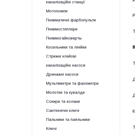
каналізаційні станції
Мотопомпи
Р
Пневматичні фарбопульти
Пневмостеплери
Т
Пневмогайковерты
Косильники та лінійки
Стрижні клейові
Т
каналізаційні насоси
Дренажні насоси
Д
Мультиметри та фазометри
Молотки та кувалди
Д
Сокири та колани
Сантехнічні ключі
К
Пальники та паяльники
Т
Ключі