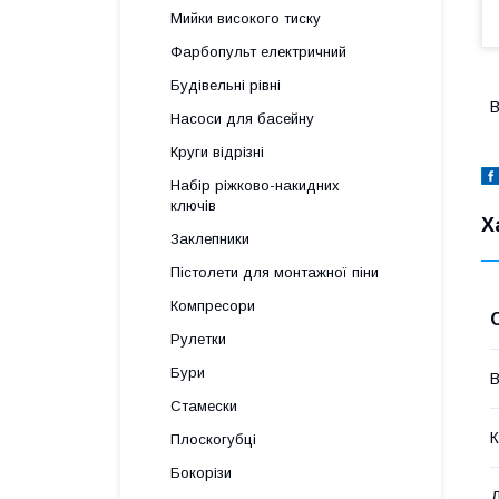
Мийки високого тиску
Фарбопульт електричний
Будівельні рівні
В
Насоси для басейну
Круги відрізні
Набір ріжково-накидних
ключів
Х
Заклепники
Пістолети для монтажної піни
Компресори
Рулетки
Бури
В
Стамески
К
Плоскогубці
Бокорізи
Д