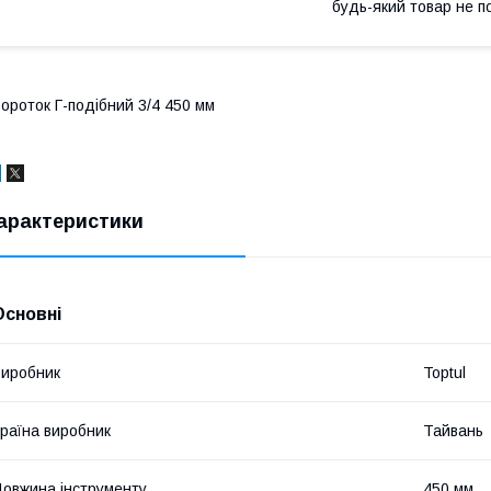
будь-який товар не п
ороток Г-подібний 3/4 450 мм
арактеристики
Основні
иробник
Toptul
раїна виробник
Тайвань
овжина інструменту
450 мм