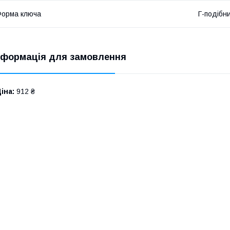
орма ключа
Г-подібн
нформація для замовлення
іна:
912 ₴