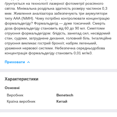
ґрунтується на технології лазерної фотометрії розсіяного
світла. Мінімальна роздільна здатність розміру частинок 0,3
мкм. Живлення аналізатора забезпечують три акумулятори
типу ААА (NiMH). Чому потрібно контролювати концентрацію
формальдегіду? Формальдегід — дуже токсичний. Смерть
доза формальдегіду становить від 60 до 90 мл. Симптоми
отруєння формальдегідом: блідість, занепад сил, несвідомий
стан, судоми, затруднене дихання, головний біль. Інгаляційне
отруєння викликає гострий бронхіт, набряк легенький,
ураження нервової системи. Небезпечна середньодобова
концентрація формальдегіду становить 0,01 мг/м3.
Приховати
Характеристики
Основні
Виробник
Benetech
Країна виробник
Китай