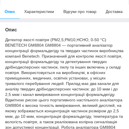
Опис
Характеристики
Відгуки про товар
Доставка
Опис
Детектор якості повітря (PM2,5;PM10,HCHO, 0-50 °C)
BENETECH GM8804 GM8804 — портативний аналізатор
концентрації формальдегіду та твердих частинок виробництва
компанії Benetech. Призначений для контролю якості повітря,
концентрації формальдегіду та детектування твердих
дрібнодисперсних частинок, пилу та інших включень у складі
повітря. Використовується на виробництві, в офісних
приміщеннях, медичних, освітніх установах, у місцях
тривалого перебування людей. Прилад має два канали для
аналізу твердих дрібнодисперсних частинок: до 10 мкм і до
2,5 мкм і канал вимірювання концентрації формальдегіду.
Відмітною рисою цього портативного настільного аналізатора
GM8804 є висока точність вимірювання, великий дисплей, на
якому зображається концентрація частинок розміром до 2,5
мкм, до 10 мкм, концентрація формальдегіду, температура та
вологість повітря, а також реалізована колірна сигналізація
зон допустимої концентрації. Робота аналізатора GM8804