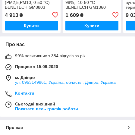
(PM2,5;PM10, 0-50 °C)
98%, -10-50 °C
вугл
BENETECH GM8803
BENETECH GM1360
терм
ppm,
4 913
1 609
9 0
₴
₴
BEN
Купити
Купити
Про нас
99% позитивних з 384 відгуків за рік
Працює з 15.09.2020
м. Дніпро
ул. 0953149861, Україна, область., Дніпро, Україна
Контакти
Сьогодні вихідний
Показати весь графік роботи
Про нас