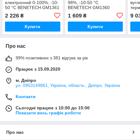
електронний 0-100%, -10-
98%, -10-50 °C
вугл
50 °C BENETECH GM1361
BENETECH GM1360
терм
ppm,
2 226
1 609
9 0
₴
₴
BEN
Купити
Купити
Про нас
99% позитивних з 381 відгука за рік
Працює з 15.09.2020
м. Дніпро
ул. 0953149861, Україна, область., Дніпро, Україна
Контакти
Сьогодні працює з 10:00 до 15:00
Показати весь графік роботи
Про нас