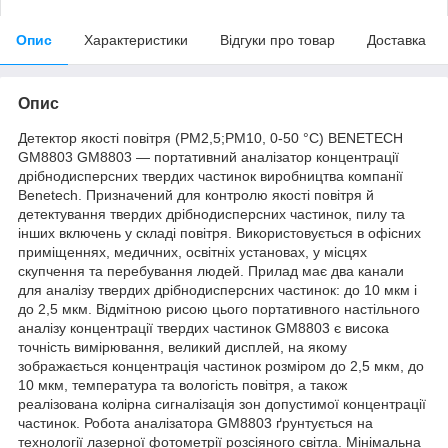
Опис
Характеристики
Відгуки про товар
Доставка
Опис
Детектор якості повітря (PM2,5;PM10, 0-50 °C) BENETECH
GM8803 GM8803 — портативний аналізатор концентрації
дрібнодисперсних твердих частинок виробництва компанії
Benetech. Призначений для контролю якості повітря й
детектування твердих дрібнодисперсних частинок, пилу та
інших включень у складі повітря. Використовується в офісних
приміщеннях, медичних, освітніх установах, у місцях
скупчення та перебування людей. Прилад має два канали
для аналізу твердих дрібнодисперсних частинок: до 10 мкм і
до 2,5 мкм. Відмітною рисою цього портативного настільного
аналізу концентрації твердих частинок GM8803 є висока
точність вимірювання, великий дисплей, на якому
зображається концентрація частинок розміром до 2,5 мкм, до
10 мкм, температура та вологість повітря, а також
реалізована колірна сигналізація зон допустимої концентрації
частинок. Робота аналізатора GM8803 ґрунтується на
технології лазерної фотометрії розсіяного світла. Мінімальна