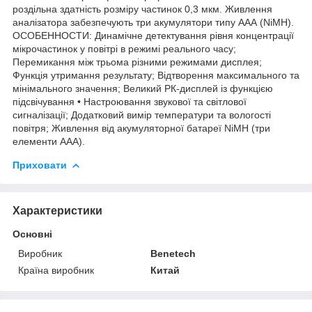
роздільна здатність розміру частинок 0,3 мкм. Живлення
аналізатора забезпечують три акумулятори типу ААА (NiMH).
ОСОБЕННОСТИ: Динамічне детектування рівня концентрації
мікрочастинок у повітрі в режимі реального часу;
Перемикання між трьома різними режимами дисплея;
Функція утримання результату; Відтворення максимального та
мінімального значення; Великий РК-дисплей із функцією
підсвічування • Настроювання звукової та світлової
сигналізації; Додатковий вимір температури та вологості
повітря; Живлення від акумуляторної батареї NiMH (три
елементи ААА).
Приховати
Характеристики
Основні
Виробник
Benetech
Країна виробник
Китай