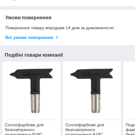
Умови повернення
Повернення товару впродовж 14 днів за домовленістю
Всі умови повернення
Подібні товари компанії
Соплофарбове для
Соплофарбове для
Подо
безповітряного
безповітряного
фар
розпилювача 818C
розпилювача 818C
безп