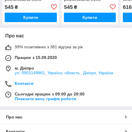
(0,017"/0,43 мм, факел 28
(0,019")/0,48 мм, факел
розп
545
545
616
₴
₴
см) AEROPRO AP8605-517
28 см) AEROPRO AP8605-
AER
519
Купити
Купити
Про нас
99% позитивних з 381 відгука за рік
Працює з 15.09.2020
м. Дніпро
ул. 0953149861, Україна, область., Дніпро, Україна
Контакти
Сьогодні працює з 09:00 до 20:00
Показати весь графік роботи
Про нас
Контакти