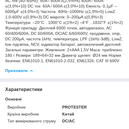
AC ток (40–65Hz): 60A / 600A ±(2,5%+8) 400A / 600A
±(3,0%+10) DC ток: 60A / 600A ±(3,0%+10) Ємність: 0,1μF –
6000μF ±(4,0%+3) Частота: 40Hz–1000Hz ±(1,0%+5) LowZ:
1,0-600V ±(0,8%+3) DC мікротік: 0–200μA ±(0,8%+3)
Температура: –20°C…1000°C ±(1%+2) –4°F…1832°F ±(1%+2)
Функція приладу: Дисплей 6000 точок, автодіапазон, AC
60/400/600A, DC 60/600A, DC/AC 6/60/600V, продзвінок, опір,
DC 200μA, частота 1kHz, температура, LPF (1kHz-3dB), LowZ,
low підсвітка, NCV, індикатор батареї, автоматичний дисплей.
Загальні параметри: Живлення: 2×AAA 1,5V Маса: приблизно
180 г Розміри: 189×64×32 мм Діаметр щелеп: Ø24 мм Норми
безпеки: EN61010-1, EN61010-2-032, EN61326, CAT III 600V
Приховати
Характеристики
Основні
Виробник
PROTESTER
Країна виробник
Китай
Тип вимірюваного струму
DC/AC