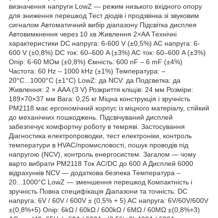
визначення напруги LowZ — режим низького вхідного опору
для зниження перешкод Тест діодів і продзвінка зі звуковим
сигналом Автоматичний вибір діапазону Підсвітка дисплея
Автовимкнення через 10 хв Живлення 2×AA Технічні
характеристики DC напруга: 6-600 V (±0,5%) AC напруга: 6-
600 V (±0,8%) DC ток: 60–600 A (±3%) AC ток: 60–600 A (±3%)
Опір: 6-60 МОм (±0,8%) Ємність: 600 nF – 6 mF (±4%)
Частота: 60 Hz – 1000 kHz (±1%) Температура: –
20°C...1000°C (±1°C) LowZ: да NCV: да Подсветка: да
Живлення: 2 × AAA (3 V) Розкриття кліщів: 24 мм Розміри:
189×70×37 мм Вага: 0,25 кг Міцна конструкція і зручність
PM2118 має ергономічний корпус із міцного матеріалу, стійкий
до механічних пошкоджень. Підсвічуваний дисплей
забезпечує комфортну роботу в темряві. Застосування
Діагностика електропроводки, тест електроніки, контроль
температури в HVAC/промисловості, пошук проводів під
напругою (NCV), контроль енергосистем. Загалом — чому
варто вибрати PM2118 Ток AC/DC до 600 A Дисплей 6000
відрахунків NCV — додаткова безпека Температура –
20...1000°C LowZ — зменшення перешкод Компактність і
зручність Повна специфікація Діапазони та точність: DC
напруга: 6V / 60V / 600V ± (0,5% + 5) AC напруга: 6V/60V/600V
±(0,8%+5) Опір: 6kΩ / 60kΩ / 600kΩ / 6MΩ / 60MΩ ±(0,8%+3)