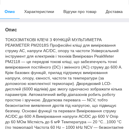
Опис
Характеристики
Відгуки про товар
Доставка
Опис
ТОКОІЗМІТКОВІ КЛЕЧІ З ФУНКЦІЙ МУЛЬТИМЕТРА
PEAKMETER PM2018S Професійні кліщі для вимірювання
струму AC, напруги AC/DC, опору та частоти Універсальний
інструмент для електриків і техніків Вимірювач PeakMeter
PM2118 — це передові токові кліщі, що забезпечують точні
вимірювання постійного (DC) і змінного (AC) струму до 600 A.
Крім базових функцій, прилад підтримує вимірювання
напруги, опору, ємності, частоти та температури (за
допомогою комплектної термопари). Дворядковий LCD-
дисплей (6000 відліків) дає змогу одночасно зображати кілька
параметрів. Автоматичний вибір діапазонів робить роботу
простою і зручною. Додаткова перевага — NCV, тобто
безконтактне виявлення дротів під напругою, що підвищує
безпеку. Основні функції та переваги Вимірювання струму
AC/DC до 600 A Вимірювання напруги AC/DC до 600 V Опір
до 60 МОм Місткість до 6 мФ Температура — 20 °C...1000 °C
(по термопарі) Частота 60 Hz – 1000 kHz NCV — безконтактне