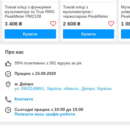
Токові кліщі з функціями
Токові кліщі з
Мул
мультиметра та True RMS
мультиметром і
унів
PeakMeter PM2108
термопарою PeakMeter
Pea
PM2118
3 406
2 608
1 0
₴
₴
Купити
Купити
Про нас
99% позитивних з 381 відгука за рік
Працює з 15.09.2020
м. Дніпро
ул. 0953149861, Україна, область., Дніпро, Україна
Контакти
Сьогодні працює з 10:00 до 15:00
Показати весь графік роботи