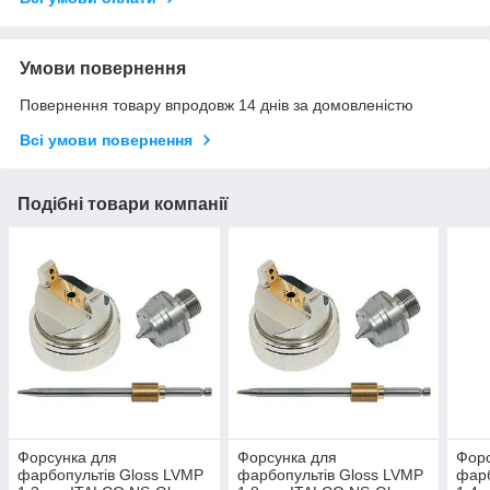
Умови повернення
Повернення товару впродовж 14 днів за домовленістю
Всі умови повернення
Подібні товари компанії
Форсунка для
Форсунка для
Форс
фарбопультів Gloss LVMP
фарбопультів Gloss LVMP
фарб