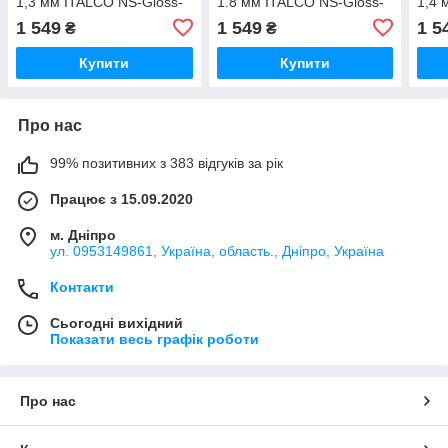
1,3 мм ITALCO NS-Gloss-
1.8 мм ITALCO NS-Gloss-
1,4 
1.3LM
1.8LM
1.4
1 549
1 549
1 5
₴
₴
Купити
Купити
Про нас
99% позитивних з 383 відгуків за рік
Працює з 15.09.2020
м. Дніпро
ул. 0953149861, Україна, область., Дніпро, Україна
Контакти
Сьогодні вихідний
Показати весь графік роботи
Про нас