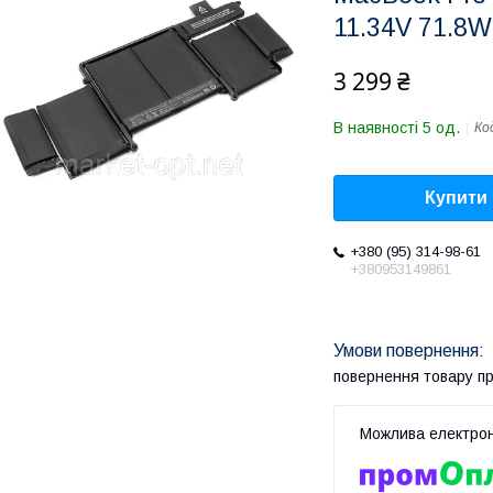
11.34V 71.8Wh
3 299 ₴
В наявності 5 од.
Ко
Купити
+380 (95) 314-98-61
+380953149861
повернення товару п