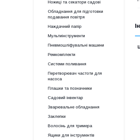
Ножиці та секатори садові
Обладнання для підготовки
подавання повітря
І
Наждачний папір
Мультиінструменти
Пневмошліфувальні машини
Ц
Ремкомплекти
Системи поливання
Перетворювач частоти для
насоса
Плашки та позначники
Садовий інвентар
Зварювальне обладнання
Заклепки
Волосінь для тримера
Ящики для інструментів