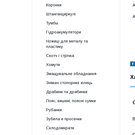
A
Коронки
Штангенциркулі
A
Тумбы
Гідроакумулятори
Ножиці для металу та
пластику
Скотч і стрічка
Хомути
Змащувальне обладнання
Х
Знімач стопорних кілець
Драбини та драбинки
Пояс, кишені, поясні сумки
Рубанки
В
Зубила и просечки
Склодомкрати
П