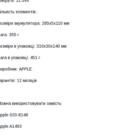
апруга: 11.34V
ількість елементів:
озміри акумулятора: 285x5x110 мм
ага: 355 г
озміри в упаковці: 310x30x140 мм
ага в упаковці: 451 г
иробник: APPLE
арантія: 12 місяців
ожна використовувати замість:
pple 020-8148
pple A1493