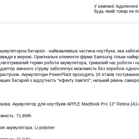
У компанії підключені
будь-який товар не п
кумуляторна батарея - найважливіша частина ноутбука, яка забезп
авжди в мережі. Оригінальні елементи фірми Samsung тільки найкр
овготривалий термін роботи акумулятора, тривалий час роботи і н
даптер змінного струму забезпечує можливість без перебоїв одно
ристроєм. Акумулятори PowerPlant проходять 16 етапів тестування
аших батарей є відсутність "ефекту пам'яті", низький рівень самор
азва: Акумулятор для ноутбуків APPLE MacBook Pro 13" Retina (A149
мність: 71.8Wh
ип акумулятора: Li-polymer