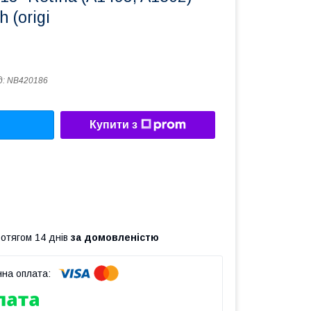
 (origi
д:
NB420186
Купити з
ротягом 14 днів
за домовленістю