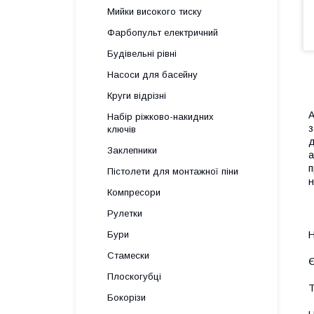
Мийки високого тиску
Фарбопульт електричний
Будівельні рівні
Насоси для басейну
Круги відрізні
А
Набір ріжково-накидних
з
ключів
д
Заклепники
а
п
Пістолети для монтажної піни
н
Компресори
Рулетки
Н
Бури
Стамески
Є
Плоскогубці
Т
Бокорізи