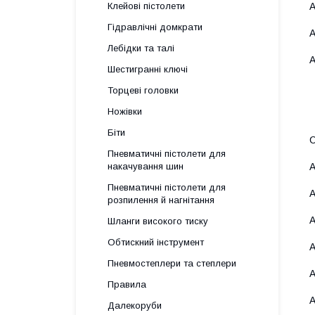
A
Клейові пістолети
Гідравлічні домкрати
A
Лебідки та талі
A
Шестигранні ключі
Торцеві головки
Ножівки
Біти
С
Пневматичні пістолети для
A
накачування шин
Пневматичні пістолети для
A
розпилення й нагнітання
A
Шланги високого тиску
Обтискний інструмент
A
Пневмостеплери та степлери
A
Правила
A
Далекоруби