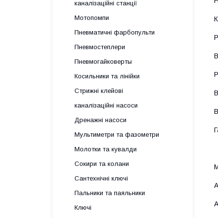
Н
каналізаційні станції
Мотопомпи
К
Пневматичні фарбопульти
Р
Пневмостеплери
В
Пневмогайковерты
Р
Косильники та лінійки
Стрижні клейові
В
каналізаційні насоси
В
Дренажні насоси
Г
Мультиметри та фазометри
Молотки та кувалди
Сокири та колани
М
Сантехнічні ключі
A
Пальники та паяльники
A
Ключі