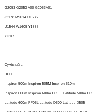
G2053 G2053 A00 G2053A01
J2178 M9014 U1536
U1544 W1605 Y1338
YD165
Сумісний з:
DELL
Inspiron 500m Inspiron 505M Inspiron 510m
Inspiron 600m Inspiron 600m PP05L Latitude 500m PP05L
Latitude 600m PP05L Latitude D500 Latitude D505
Latitude D505 PP10L Latitude D505C Latitude D510