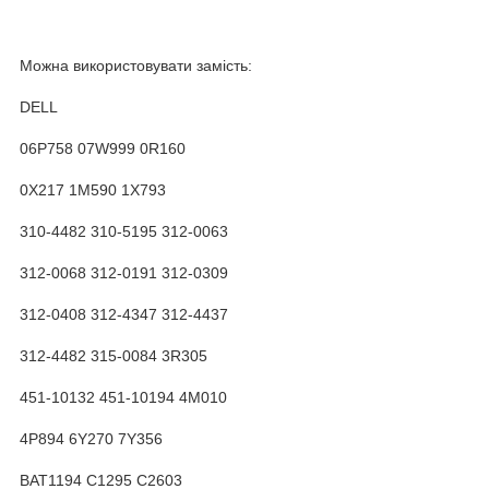
Можна використовувати замість:
DELL
06P758 07W999 0R160
0X217 1M590 1X793
310-4482 310-5195 312-0063
312-0068 312-0191 312-0309
312-0408 312-4347 312-4437
312-4482 315-0084 3R305
451-10132 451-10194 4M010
4P894 6Y270 7Y356
BAT1194 C1295 C2603