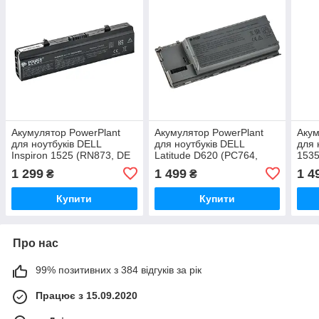
Акумулятор PowerPlant
Акумулятор PowerPlant
Акум
для ноутбуків DELL
для ноутбуків DELL
для 
Inspiron 1525 (RN873, DE
Latitude D620 (PC764,
1535
1525, 3S2P) 11.1V 5200mA
DL6200LH) 11.1V
3S2P
1 299
1 499
1 4
₴
₴
5200mAh
Купити
Купити
Про нас
99% позитивних з 384 відгуків за рік
Працює з 15.09.2020